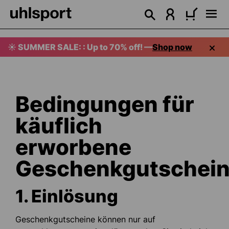
in content
☀️ SUMMER SALE: : Up to 70% off! —
Shop now
Bedingungen für
käuflich
erworbene
Geschenkgutschei
1. Einlösung
Geschenkgutscheine können nur auf