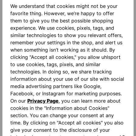
Bargeld ausgezahlt. Geschenkgutscheine oder
We understand that cookies might not be your
Geschenkgutschein-Guthaben können nicht bar
favorite thing. However, we’re happy to offer
ausbezahlt, aufgeladen, gegen Wert übertragen,
them to give you the best possible shopping
mit offenen Forderungen verrechnet oder auf ein
experience. We use cookies, pixels, tags, and
anderes Kundenkonto transferiert werden. Ein
similar technologies to show you relevant offers,
Weiterverkauf von Geschenkgutscheinen ist
remember your settings in the shop, and alert us
ebenfalls nicht zulässig. Gutschein-Codes,
when something isn’t working as it should. By
Geschenkgutscheine oder Bonuspunkte können
clicking "Accept all cookies," you allow uhlsport
untereinander nicht kombiniert werden.
to use cookies, tags, pixels, and similar
technologies. In doing so, we share tracking
4. Haftung und
information about your use of our site with social
Verlustrisiko
media advertising partners like Google,
Facebook, or Instagram for marketing purposes.
On our
Privacy Page
, you can learn more about
Bei Schreibfehlern in der E-Mail-Adresse des
cookies in the "Information about Cookies"
Gutscheinempfängers übernimmt
section. You can change your consent at any
www.uhlsport.com keine Haftung. Ebenso
time. By clicking on "Accept all cookies" you also
übernimmt www.uhlsport.com keine Haftung für
give your consent to the disclosure of your
Verlust, Diebstahl, Missbrauch oder die verzögerte