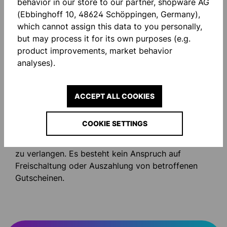
behavior in our store to our partner, shopware AG
Übermittlung (z.B. aufgrund technischer
(Ebbinghoff 10, 48624 Schöppingen, Germany),
Schwierigkeiten) von Geschenkgutscheinen.
which cannot assign this data to you personally,
but may process it for its own purposes (e.g.
5. Betrug
product improvements, market behavior
analyses).
Im Falle eines Betrugs, dem Versuch einer
Täuschung oder bei Verdacht auf andere illegale
Aktivitäten im Zusammenhang mit einem
ACCEPT ALL COOKIES
Geschenkgutschein-Kauf oder einer
Gutscheineinlösung ist www.uhlsport.com
COOKIE SETTINGS
berechtigt, die entsprechenden Kundenkonten zu
schließen und/oder eine alternative Zahlungsweise
zu verlangen. Es besteht kein Anspruch auf
Freischaltung oder Auszahlung von betroffenen
Gutscheinen.