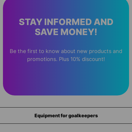
STAY INFORMED AND
SAVE MONEY!
Be the first to know about new products and
promotions. Plus 10% discount!
Equipment for goalkeepers