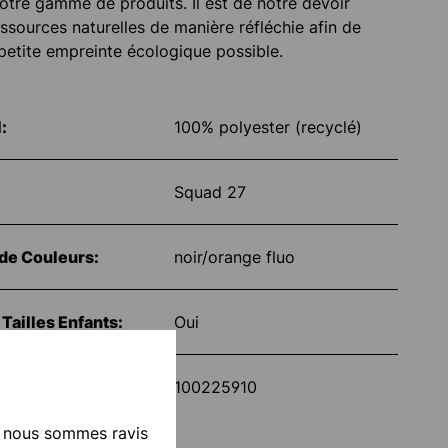
notre gamme de produits. Il est de notre devoir
ressources naturelles de manière réfléchie afin de
s petite empreinte écologique possible.
:
100% polyester (recyclé)
Squad 27
de Couleurs:
noir/orange fluo
Tailles Enfants:
Oui
cle
100225910
, nous sommes ravis