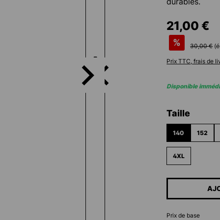
durables.
21,00 €
%
30,00 €
(
Prix TTC, frais de l
Disponible imméd
Sélectionn
Taille
140
152
4XL
AJ
Prix de base