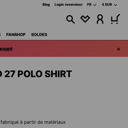
Blog
Login revendeur
FR
€
EUR
VOUS AVEZ 0 ART
S
FANSHOP
SOLDES
enant
 27 POLO SHIRT
 fabriqué à partir de matériaux