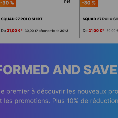
-30 %
-30 %
SQUAD 27 POLO SHIRT
SQUAD 27 POLO SH
De
21,00 €*
De
21,00 €*
30,00 €*
(économie de 30%)
30,00 
NFORMED AND SAVE
le premier à découvrir les nouveaux pr
t les promotions. Plus 10% de réduction