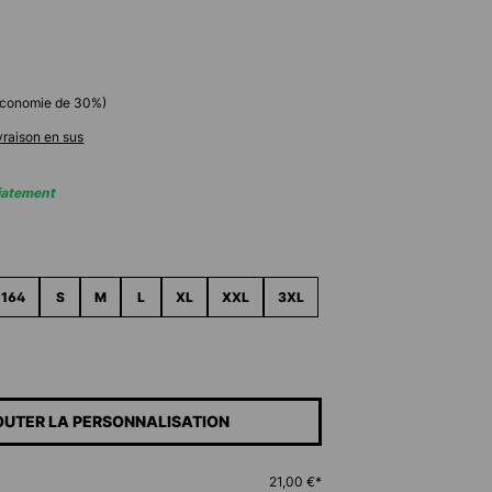
économie de
30
%)
ivraison en sus
iatement
ez
164
S
M
L
XL
XXL
3XL
OUTER LA PERSONNALISATION
21,00 €*