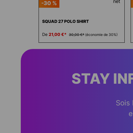
-30 %
SQUAD 27 POLO SHIRT
De
21,00 €*
30,00 €*
(économie de 30%)
STAY I
Sois 
e