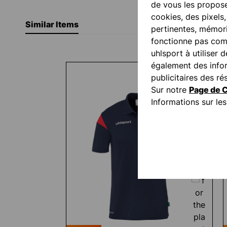
de vous les propose
cookies, des pixels
Similar Items
pertinentes, mémori
fonctionne pas comm
uhlsport à utiliser 
Ignorer la galerie de produits
également des inform
publicitaires des 
Sur notre
Page de C
Informations sur l