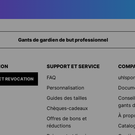
Équipement pour les gardiens de but
ION
SUPPORT ET SERVICE
COMP
FAQ
uhlspor
T REVOCATION
Personnalisation
Docum
Guides des tailles
Conseil
gants d
Chèques-cadeaux
À prop
Offres de bons et
réductions
Catalo