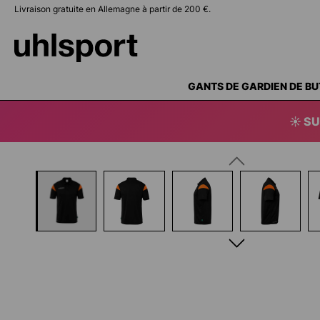
Livraison gratuite en Allemagne à partir de 200 €.
recherche
Passer à la navigation principale
GANTS DE GARDIEN DE BU
☀️ SU
Ignorer la galerie d'images