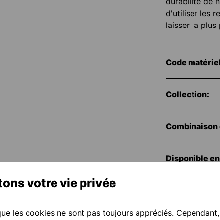
durabilité de 
d'utiliser les 
laisser la plu
Code matériel
Collection:
Combinaison 
Disponible en 
ons votre vie privée
Numéro d'arti
e les cookies ne sont pas toujours appréciés. Cependant