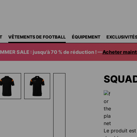
T
VÊTEMENTS DE FOOTBALL
ÉQUIPEMENT
EXCLUSIVITÉ
MMER SALE : jusqu'à 70 % de réduction ! —
Acheter maint
SQUAD
Le produit est