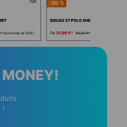
-30 %
IRT
SQUAD 27 POLO SHIRT
De
21,00 €*
€*
(économie de 30%)
30,00 €*
(économie de 30%)
 MONEY!
oduits
 !