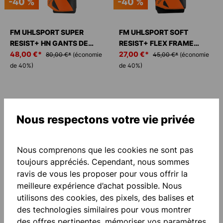
-40 %
-40 %
FM UHLSPORT SUPER
FM UHLSPORT SOFT
RESIST+ HN GANTS DE
RESIST+ FLEX FRAME
GARDIEN
48,00 €*
GANTS DE GARDIEN
27,00 €*
80,00 €*
(économie
45,00 €*
(économie
de 40%)
de 40%)
Nous respectons votre vie privée
Nous comprenons que les cookies ne sont pas
toujours appréciés. Cependant, nous sommes
ravis de vous les proposer pour vous offrir la
-40 %
-40 %
meilleure expérience d’achat possible. Nous
utilisons des cookies, des pixels, des balises et
FM UHLSPORT SOFT
FM UHLSPORT STARTER
des technologies similaires pour vous montrer
RESIST+ GANTS DE
RESIST+ GANTS DE
des offres pertinentes, mémoriser vos paramètres