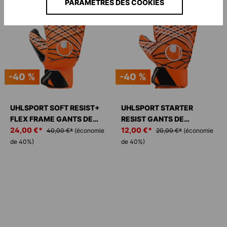
PARAMÈTRES DES COOKIES
-40 %
-40 %
UHLSPORT SOFT RESIST+
UHLSPORT STARTER
FLEX FRAME GANTS DE
RESIST GANTS DE
GARDIEN
24,00 €*
GARDIEN
12,00 €*
40,00 €*
(économie
20,00 €*
(économie
de 40%)
de 40%)