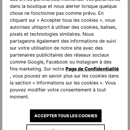
GARDIEN
24,00 €*
GARDIEN
10,80 €*
40,00 €*
(économie
18,00 €*
(économie
dans la boutique et nous alerter lorsque quelque
de 40%)
de 40%)
chose ne fonctionne pas comme prévu. En
cliquant sur « Accepter tous les cookies », vous
autorisez uhlsport à utiliser des cookies, balises,
pixels et technologies similaires. Nous
partageons également des informations de suivi
sur votre utilisation de notre site avec des
partenaires publicitaires des réseaux sociaux
comme Google, Facebook ou Instagram à des
fins marketing. Sur notre
Page de Confidentialité
-40 %
-40 %
, vous pouvez en savoir plus sur les cookies dans
la section « Informations sur les cookies ». Vous
pouvez modifier votre consentement à tout
UHLSPORT SUPER RESIST+
UHLSPORT SOFT RESIST+
moment.
HN GANTS DE GARDIEN
GANTS DE GARDIEN
48,00 €*
24,00 €*
80,00 €*
(économie
40,00 €*
(économie
de 40%)
de 40%)
ACCEPTER TOUS LES COOKIES