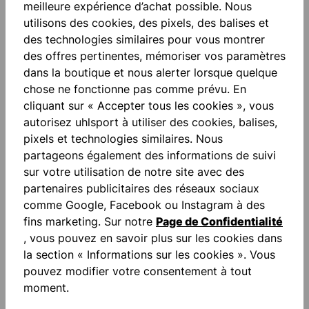
meilleure expérience d’achat possible. Nous
utilisons des cookies, des pixels, des balises et
des technologies similaires pour vous montrer
des offres pertinentes, mémoriser vos paramètres
ESSENTIAL MODERN
EQUIPE 29 1/4 ZIP TOP
dans la boutique et nous alerter lorsque quelque
SWEATPANTS
chose ne fonctionne pas comme prévu. En
40,00 €*
40,00 €*
cliquant sur « Accepter tous les cookies », vous
autorisez uhlsport à utiliser des cookies, balises,
pixels et technologies similaires. Nous
partageons également des informations de suivi
NOUVEAU
NOUVEAU
sur votre utilisation de notre site avec des
partenaires publicitaires des réseaux sociaux
comme Google, Facebook ou Instagram à des
fins marketing. Sur notre
Page de Confidentialité
, vous pouvez en savoir plus sur les cookies dans
la section « Informations sur les cookies ». Vous
pouvez modifier votre consentement à tout
moment.
EQUIPE 29 1/4 ZIP TOP
EQUIPE 29 1/4 ZIP TOP