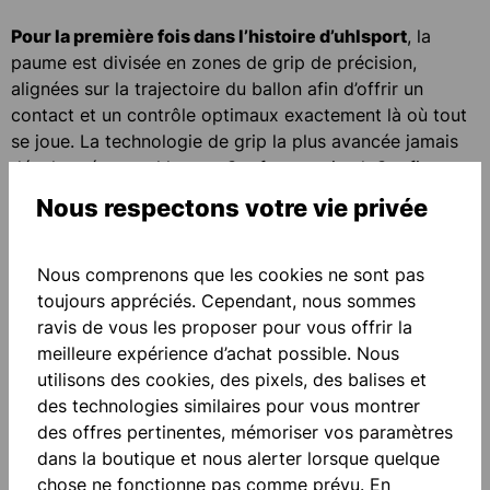
Pour la première fois dans l’histoire d’uhlsport
, la
paume est divisée en zones de grip de précision,
alignées sur la trajectoire du ballon afin d’offrir un
contact et un contrôle optimaux exactement là où tout
se joue. La technologie de grip la plus avancée jamais
développée par uhlsport. Confort maximal. Confiance
maximale.
Nous respectons votre vie privée
Bienvenue dans la tech zone de la nouvelle
Nous comprenons que les cookies ne sont pas
FangMaschine ZNE.
toujours appréciés. Cependant, nous sommes
ravis de vous les proposer pour vous offrir la
DÉCOUVRIR LA COLLECTION
meilleure expérience d’achat possible. Nous
utilisons des cookies, des pixels, des balises et
des technologies similaires pour vous montrer
des offres pertinentes, mémoriser vos paramètres
dans la boutique et nous alerter lorsque quelque
chose ne fonctionne pas comme prévu. En