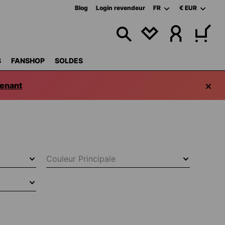
Blog
Login revendeur
FR
€
EUR
VOUS AVEZ 0 ART
S
FANSHOP
SOLDES
enant
Couleur Principale