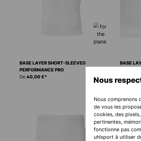
BASE LAYER SHORT-SLEEVED
BASE LA
PERFORMANCE PRO
PERFORM
De
40,00 €*
De
40,00
Nous respect
Nous comprenons qu
de vous les propose
cookies, des pixels
pertinentes, mémori
fonctionne pas comm
uhlsport à utiliser 