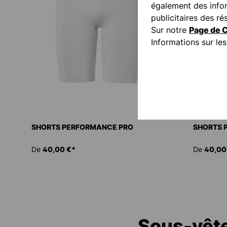
également des inform
publicitaires des 
Sur notre
Page de C
Informations sur l
SHORTS PERFORMANCE PRO
SHORTS 
De
40,00 €*
De
40,00
Sous-vête