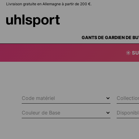
Livraison gratuite en Allemagne à partir de 200 €.
recherche
Passer à la navigation principale
GANTS DE GARDIEN DE BU
☀️ SU
Code matériel
Collecti
Couleur de Base
Disponibl