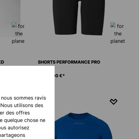
ED
SHORTS PERFORMANCE PRO
De
40,00 €*
, nous sommes ravis
 Nous utilisons des
er des offres
ue quelque chose ne
ous autorisez
 partageons