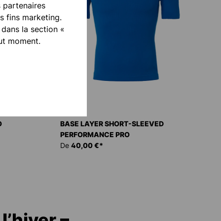
s partenaires
 fins marketing.
 dans la section «
out moment.
O
BASE LAYER SHORT-SLEEVED
PERFORMANCE PRO
De
40,00 €*
’hiver –