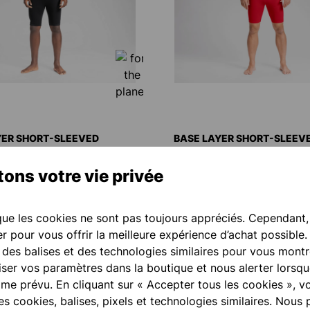
YER SHORT-SLEEVED
BASE LAYER SHORT-SLEEV
ANCE PRO
PERFORMANCE PRO
 €*
De
40,00 €*
ons votre vie privée
e les cookies ne sont pas toujours appréciés. Cependant
r pour vous offrir la meilleure expérience d’achat possible.
, des balises et des technologies similaires pour vous montr
ser vos paramètres dans la boutique et nous alerter lorsq
e prévu. En cliquant sur « Accepter tous les cookies », v
des cookies, balises, pixels et technologies similaires. Nous