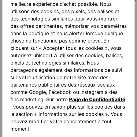
meilleure expérience d’achat possible. Nous
utilisons des cookies, des pixels, des balises et
des technologies similaires pour vous montrer
SHORTS PERFORMANCE
SHORTS PERFORMANCE
des offres pertinentes, mémoriser vos paramètres
PRO
PRO
dans la boutique et nous alerter lorsque quelque
De
40,00 €*
De
40,00 €*
chose ne fonctionne pas comme prévu. En
cliquant sur « Accepter tous les cookies », vous
autorisez uhlsport à utiliser des cookies, balises,
pixels et technologies similaires. Nous
partageons également des informations de suivi
sur votre utilisation de notre site avec des
partenaires publicitaires des réseaux sociaux
comme Google, Facebook ou Instagram à des
fins marketing. Sur notre
Page de Confidentialité
, vous pouvez en savoir plus sur les cookies dans
la section « Informations sur les cookies ». Vous
BIONIKFRAME UNPADDED
BIONIKFRAME 3/4 TIGHT
pouvez modifier votre consentement à tout
SHORT
BLACK EDITION
moment.
De
22,50 €*
De
28,00 €*
45,00 €*