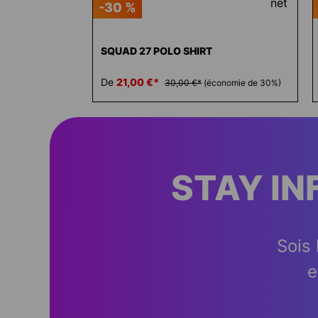
-30 %
SQUAD 27 POLO SHIRT
De
21,00 €*
30,00 €*
(économie de 30%)
STAY I
Sois 
e