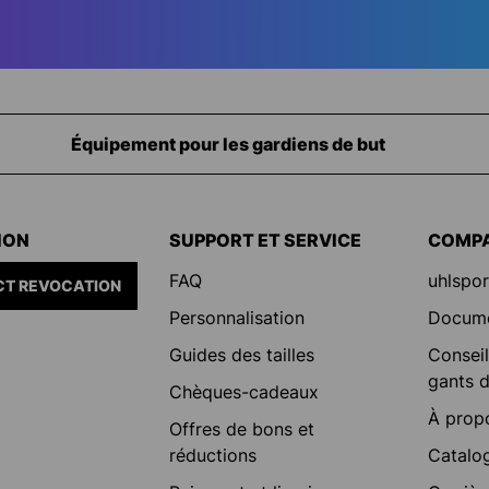
Équipement pour les gardiens de but
ION
SUPPORT ET SERVICE
COMP
FAQ
uhlspor
T REVOCATION
Personnalisation
Docum
Guides des tailles
Conseil
gants d
Chèques-cadeaux
À prop
Offres de bons et
réductions
Catalo