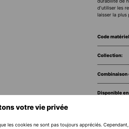
durabilité de 
d'utiliser les 
laisser la plu
Code matériel
Collection:
Combinaison 
Disponible en 
ons votre vie privée
Numéro d'arti
e les cookies ne sont pas toujours appréciés. Cependant