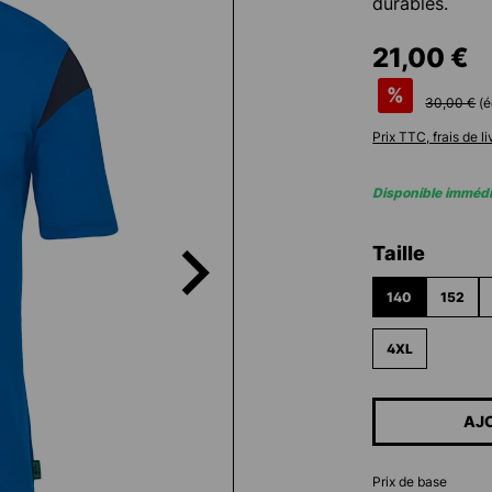
durables.
21,00 €
%
30,00 €
(
Prix TTC, frais de l
Disponible imméd
Sélectionn
Taille
140
152
4XL
AJ
Prix de base