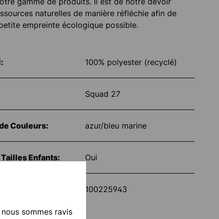
notre gamme de produits. Il est de notre devoir
ressources naturelles de manière réfléchie afin de
s petite empreinte écologique possible.
:
100% polyester (recyclé)
Squad 27
de Couleurs:
azur/bleu marine
Tailles Enfants:
Oui
cle
100225943
, nous sommes ravis