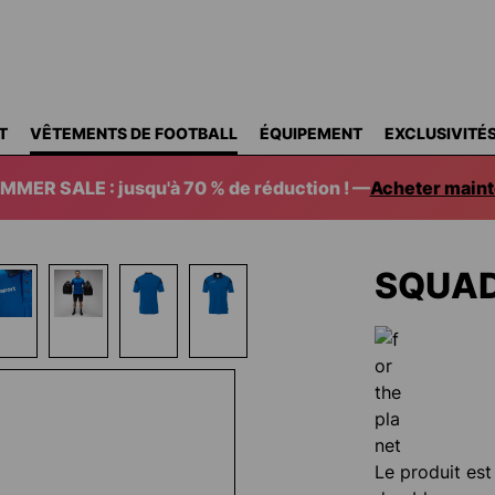
T
VÊTEMENTS DE FOOTBALL
ÉQUIPEMENT
EXCLUSIVITÉ
MMER SALE : jusqu'à 70 % de réduction ! —
Acheter maint
SQUAD
Le produit est