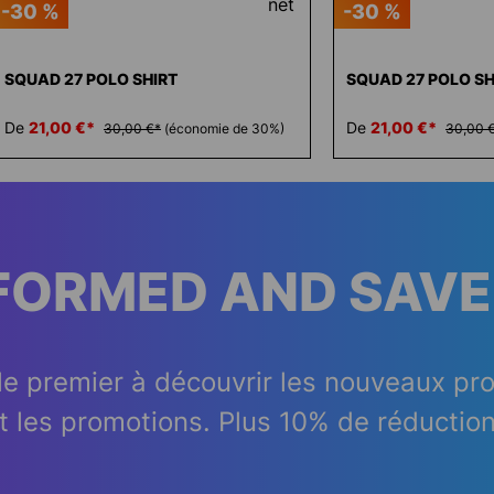
-30 %
-30 %
SQUAD 27 POLO SHIRT
SQUAD 27 POLO SH
De
21,00 €*
De
21,00 €*
30,00 €*
(économie de 30%)
30,00 
NFORMED AND SAVE
le premier à découvrir les nouveaux pr
t les promotions. Plus 10% de réduction