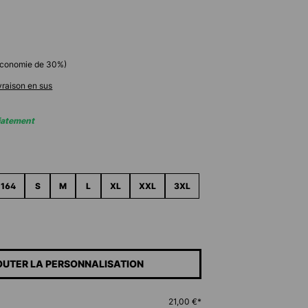
économie de
30
%)
ivraison en sus
iatement
ez
164
S
M
L
XL
XXL
3XL
OUTER LA PERSONNALISATION
21,00 €*