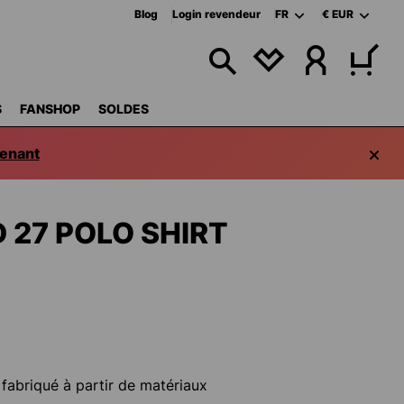
Blog
Login revendeur
FR
€
EUR
VOUS AVEZ 0 ART
S
FANSHOP
SOLDES
enant
 27 POLO SHIRT
 fabriqué à partir de matériaux