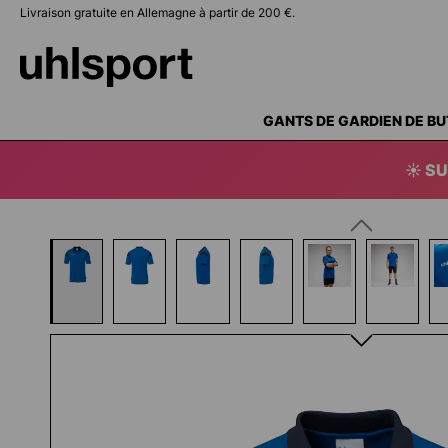
Livraison gratuite en Allemagne à partir de 200 €.
recherche
Passer à la navigation principale
GANTS DE GARDIEN DE BU
☀️ SU
Ignorer la galerie d'images