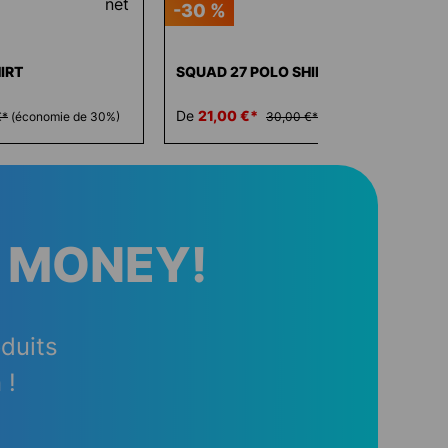
-30 %
IRT
SQUAD 27 POLO SHIRT
De
21,00 €*
€*
(économie de 30%)
30,00 €*
(économie de 30%)
 MONEY!
oduits
 !