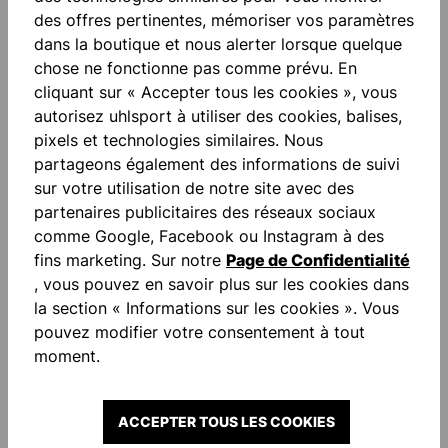
UHLSPORT SOFT RESIST+
UHLSPORT STARTER
des offres pertinentes, mémoriser vos paramètres
FLEX FRAME GANTS DE
RESIST GANTS DE
dans la boutique et nous alerter lorsque quelque
GARDIEN
24,00 €*
GARDIEN
12,00 €*
40,00 €*
(économie
20,00 €*
(économie
chose ne fonctionne pas comme prévu. En
de 40%)
de 40%)
cliquant sur « Accepter tous les cookies », vous
autorisez uhlsport à utiliser des cookies, balises,
pixels et technologies similaires. Nous
partageons également des informations de suivi
NOUVEAU
NOUVEAU
sur votre utilisation de notre site avec des
partenaires publicitaires des réseaux sociaux
comme Google, Facebook ou Instagram à des
fins marketing. Sur notre
Page de Confidentialité
, vous pouvez en savoir plus sur les cookies dans
-70 %
-70 %
la section « Informations sur les cookies ». Vous
pouvez modifier votre consentement à tout
moment.
UHLSPORT SUPER RESIST+
UHLSPORT SOFT RESIST+
HN GANTS DE GARDIEN
FLEX FRAME GANTS DE
24,00 €*
GARDIEN
13,50 €*
80,00 €*
(économie
45,00 €*
(économie
ACCEPTER TOUS LES COOKIES
de 70%)
de 70%)