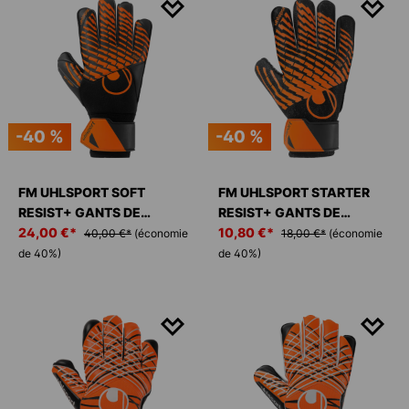
-40 %
-40 %
FM UHLSPORT SOFT
FM UHLSPORT STARTER
RESIST+ GANTS DE
RESIST+ GANTS DE
GARDIEN
24,00 €*
GARDIEN
10,80 €*
40,00 €*
(économie
18,00 €*
(économie
de 40%)
de 40%)