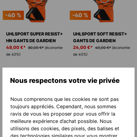
-40 %
-40 %
UHLSPORT SUPER RESIST+
UHLSPORT SOFT RESIST+
HN GANTS DE GARDIEN
GANTS DE GARDIEN
48,00 €*
24,00 €*
80,00 €*
(économie
40,00 €*
(économie
de 40%)
de 40%)
Nous respectons votre vie privée
Nous comprenons que les cookies ne sont pas
toujours appréciés. Cependant, nous sommes
ravis de vous les proposer pour vous offrir la
meilleure expérience d’achat possible. Nous
-40 %
-40 %
utilisons des cookies, des pixels, des balises et
des technologies similaires pour vous montrer