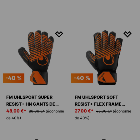
-40 %
-40 %
FM UHLSPORT SUPER
FM UHLSPORT SOFT
RESIST+ HN GANTS DE
RESIST+ FLEX FRAME
GARDIEN
48,00 €*
GANTS DE GARDIEN
27,00 €*
80,00 €*
(économie
45,00 €*
(économie
de 40%)
de 40%)