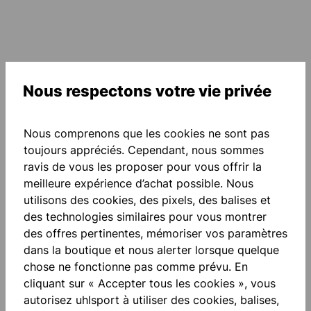
Nous respectons votre vie privée
Description
MOUSSE: brevetée AQUASOFT spécialement pour
Nous comprenons que les cookies ne sont pas
temps humide des propriétés d'adhéren…
Plus
toujours appréciés. Cependant, nous sommes
Évaluations
ravis de vous les proposer pour vous offrir la
meilleure expérience d’achat possible. Nous
utilisons des cookies, des pixels, des balises et
des technologies similaires pour vous montrer
des offres pertinentes, mémoriser vos paramètres
dans la boutique et nous alerter lorsque quelque
chose ne fonctionne pas comme prévu. En
Ignorer la galerie de produits
Accessory Items
cliquant sur « Accepter tous les cookies », vous
autorisez uhlsport à utiliser des cookies, balises,