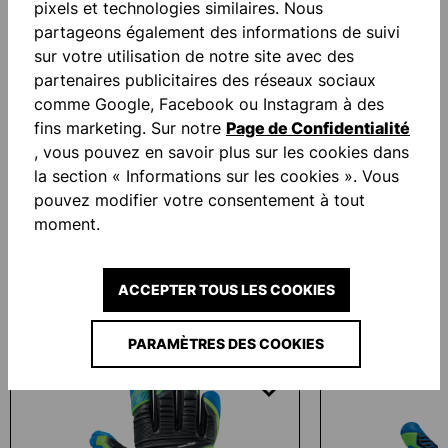
pixels et technologies similaires. Nous
NOUVEAU
partageons également des informations de suivi
sur votre utilisation de notre site avec des
partenaires publicitaires des réseaux sociaux
comme Google, Facebook ou Instagram à des
fins marketing. Sur notre
Page de Confidentialité
-70 %
, vous pouvez en savoir plus sur les cookies dans
la section « Informations sur les cookies ». Vous
pouvez modifier votre consentement à tout
GK RAIN VEST
REACTION GOAL
moment.
23,60 €*
De
21,00 €*
70,0
ACCEPTER TOUS LES COOKIES
Ignorer la galerie de produits
Similar Items
PARAMÈTRES DES COOKIES