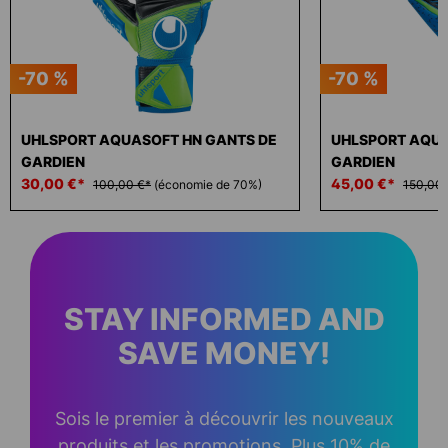
-70 %
-70 %
UHLSPORT AQUASOFT HN GANTS DE
UHLSPORT AQUA
GARDIEN
GARDIEN
30,00 €*
45,00 €*
100,00 €*
(économie de 70%)
150,00 
STAY INFORMED AND
SAVE MONEY!
Sois le premier à découvrir les nouveaux
produits et les promotions. Plus 10% de