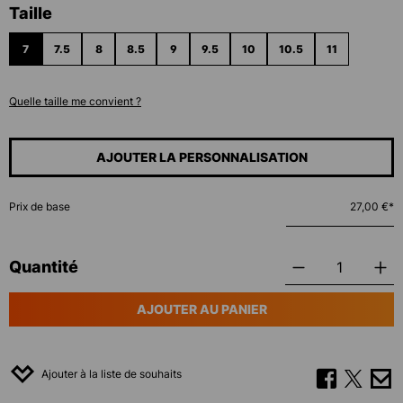
Sélectionnez
Taille
7
7.5
8
8.5
9
9.5
10
10.5
11
Quelle taille me convient ?
AJOUTER LA PERSONNALISATION
Prix de base
27,00 €*
Quantité
AJOUTER AU PANIER
Ajouter à la liste de souhaits