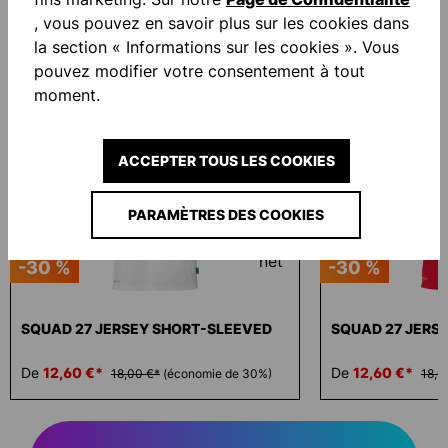
, vous pouvez en savoir plus sur les cookies dans
la section « Informations sur les cookies ». Vous
Ignorer la galerie de produits
Similar Items
pouvez modifier votre consentement à tout
moment.
ACCEPTER TOUS LES COOKIES
PARAMÈTRES DES COOKIES
-30 %
-30 %
SQUAD 27 JERSEY SHORT-SLEEVED
SQUAD 27 JERS
De
12,60 €*
De
12,60 €*
18,00 €*
(économie de 30%)
18,0