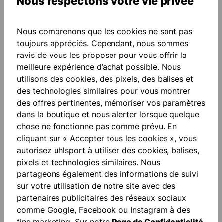
Nous respectons votre vie privée
Ajouter à la liste de souhaits
Nous comprenons que les cookies ne sont pas
toujours appréciés. Cependant, nous sommes
ravis de vous les proposer pour vous offrir la
meilleure expérience d’achat possible. Nous
utilisons des cookies, des pixels, des balises et
des technologies similaires pour vous montrer
des offres pertinentes, mémoriser vos paramètres
dans la boutique et nous alerter lorsque quelque
Description
chose ne fonctionne pas comme prévu. En
"FOR THE PLANET" Inserts de couleur contrastée
cliquant sur « Accepter tous les cookies », vous
Lettrage imprimé Encolure ronde de couleur contr…
autorisez uhlsport à utiliser des cookies, balises,
Plus
pixels et technologies similaires. Nous
partageons également des informations de suivi
Évaluations
sur votre utilisation de notre site avec des
partenaires publicitaires des réseaux sociaux
comme Google, Facebook ou Instagram à des
fins marketing. Sur notre
Page de Confidentialité