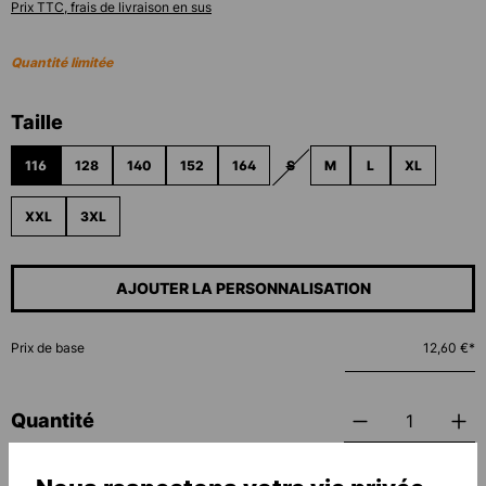
Prix TTC, frais de livraison en sus
Quantité limitée
Sélectionnez
Taille
116
128
140
152
164
S
M
L
XL
(CETTE OPTION N'EST PAS DISPO
XXL
3XL
AJOUTER LA PERSONNALISATION
Prix de base
12,60 €*
Quantité
AJOUTER AU PANIER