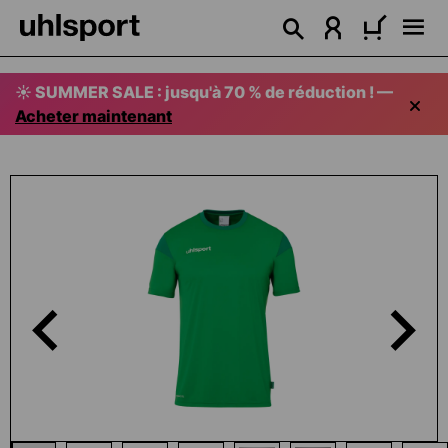
tenu principal
☀️ SUMMER SALE : jusqu'à 70 % de réduction ! —
Acheter maintenant
Ignorer la galerie d'images