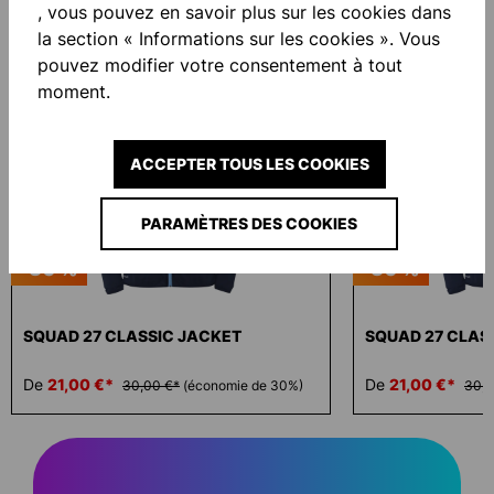
, vous pouvez en savoir plus sur les cookies dans
la section « Informations sur les cookies ». Vous
Ignorer la galerie de produits
Similar Items
pouvez modifier votre consentement à tout
moment.
ACCEPTER TOUS LES COOKIES
PARAMÈTRES DES COOKIES
-30 %
-30 %
SQUAD 27 CLASSIC JACKET
SQUAD 27 CLAS
De
21,00 €*
De
21,00 €*
30,00 €*
(économie de 30%)
30,0