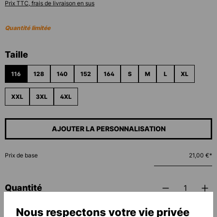
Prix TTC, frais de livraison en sus
Quantité limitée
Sélectionnez
Taille
116
128
140
152
164
S
M
L
XL
XXL
3XL
4XL
AJOUTER LA PERSONNALISATION
Prix de base
21,00 €*
Quantité
Nous respectons votre vie privée
AJOUTER AU PANIER