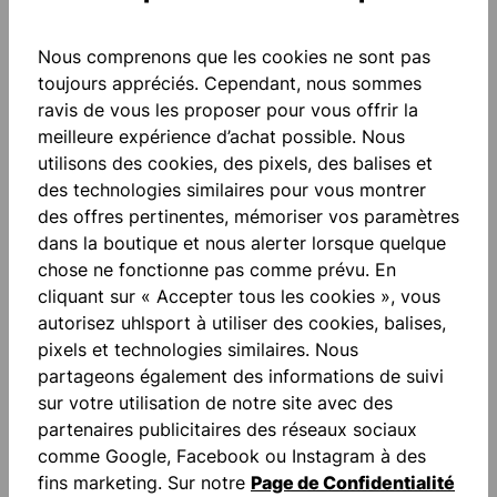
Nous comprenons que les cookies ne sont pas
Ajouter à la liste de souhaits
toujours appréciés. Cependant, nous sommes
ravis de vous les proposer pour vous offrir la
meilleure expérience d’achat possible. Nous
utilisons des cookies, des pixels, des balises et
des technologies similaires pour vous montrer
des offres pertinentes, mémoriser vos paramètres
dans la boutique et nous alerter lorsque quelque
Description
chose ne fonctionne pas comme prévu. En
cliquant sur « Accepter tous les cookies », vous
"FOR THE PLANET" Poches latérales avec fermeture
autorisez uhlsport à utiliser des cookies, balises,
éclair Inserts de couleur contrastée Le…
Plus
pixels et technologies similaires. Nous
Évaluations
partageons également des informations de suivi
sur votre utilisation de notre site avec des
partenaires publicitaires des réseaux sociaux
comme Google, Facebook ou Instagram à des
fins marketing. Sur notre
Page de Confidentialité