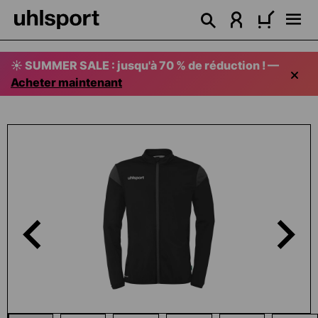
tenu principal
☀️ SUMMER SALE : jusqu'à 70 % de réduction ! —
Acheter maintenant
Ignorer la galerie d'images