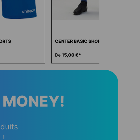
ORTS
CENTER BASIC SHORTS
De
15,00 €*
 MONEY!
oduits
 !