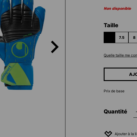
Non disponible
Sélectionn
Taille
7
7.5
8
(CETTE OPTION 
Quelle taille me co
AJ
Prix de base
Quantité
Ajouter à la 