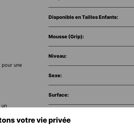
Disponible en Tailles Enfants:
Mousse (Grip):
Niveau:
t pour une
Sexe:
Surface:
t un
Protection des Doigts:
ons votre vie privée
Numéro d'article