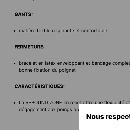
GANTS:
matière textile respirante et confortable
FERMETURE:
bracelet en latex enveloppant et bandage comple
bonne fixation du poignet
CARACTÉRISTIQUES:
La REBOUND ZONE en relief offre une flexibilité e
dégagement aux poings optimal
Nous respect