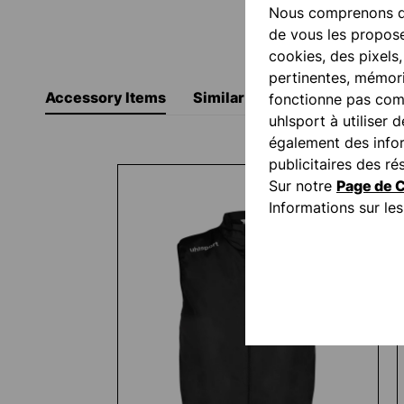
Nous comprenons qu
de vous les propose
cookies, des pixels
pertinentes, mémori
Accessory Items
Similar Items
fonctionne pas comm
uhlsport à utiliser 
également des inform
Ignorer la galerie de produits
publicitaires des 
Sur notre
Page de C
Informations sur l