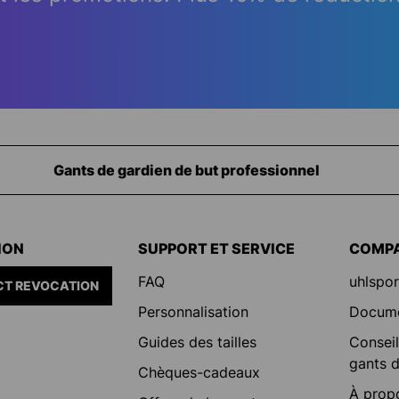
Équipement pour les gardiens de but
ION
SUPPORT ET SERVICE
COMP
FAQ
uhlspor
T REVOCATION
Personnalisation
Docum
Guides des tailles
Conseil
gants d
Chèques-cadeaux
À prop