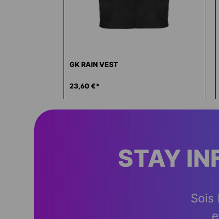
GK RAIN VEST
23,60 €*
STAY I
Sois 
e