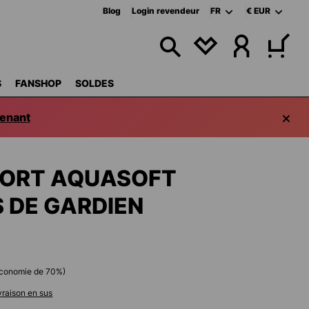
Blog
Login revendeur
FR
€
EUR
VOUS AVEZ 0 ART
S
FANSHOP
SOLDES
enant
ORT AQUASOFT
 DE GARDIEN
économie de
70
%)
ivraison en sus