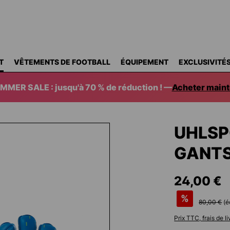
T
VÊTEMENTS DE FOOTBALL
ÉQUIPEMENT
EXCLUSIVITÉ
MMER SALE : jusqu'à 70 % de réduction ! —
Acheter maint
UHLSP
GANTS
24,00 €
%
80,00 €
(
Prix TTC, frais de l