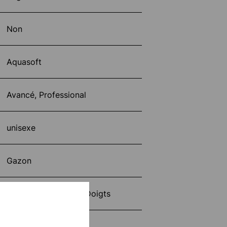
Non
Aquasoft
Avancé, Professional
unisexe
Gazon
sans Protection des Doigts
101127201