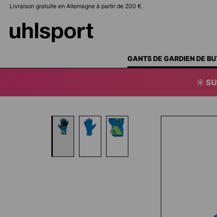
Livraison gratuite en Allemagne à partir de 200 €.
recherche
Passer à la navigation principale
GANTS DE GARDIEN DE BU
☀️ SU
Ignorer la galerie d'images