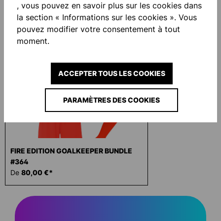
, vous pouvez en savoir plus sur les cookies dans
la section « Informations sur les cookies ». Vous
Ignorer la galerie de produits
Accessory Items
pouvez modifier votre consentement à tout
moment.
NOUVEAU
ACCEPTER TOUS LES COOKIES
PARAMÈTRES DES COOKIES
FIRE EDITION GOALKEEPER BUNDLE
#364
De
80,00 €*