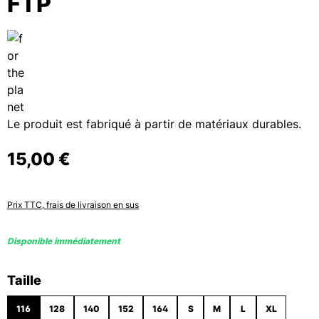
FTP
Le produit est fabriqué à partir de matériaux durables.
15,00 €
Prix TTC, frais de livraison en sus
Disponible immédiatement
Sélectionnez
Taille
116
128
140
152
164
S
M
L
XL