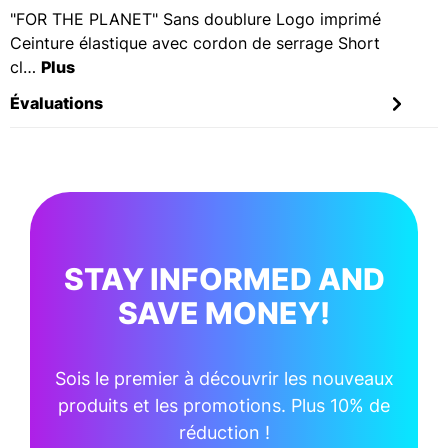
"FOR THE PLANET" Sans doublure Logo imprimé
Ceinture élastique avec cordon de serrage Short
cl…
Plus
Évaluations
STAY INFORMED AND
SAVE MONEY!
Sois le premier à découvrir les nouveaux
produits et les promotions. Plus 10% de
réduction !