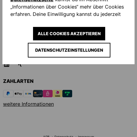
„Informationen über Cookies“ mehr über Cookies
SUPPORT UND SERVICE
erfahren. Deine Einwilligung kannst du jederzeit
ändern. Mit Klick auf „Alles akzeptieren“ erteilen
COMPANY
Sie Ihre Einwilligung auch in die Weitergabe über
ALLE COOKIES AKZEPTIEREN
Ihr Verhalten in unserem Shop an unseren Partner,
FOLGE UNS AUF
die shopware AG (Ebbinghoff 10, 48624
DATENSCHUTZEINSTELLUNGEN
Schöppingen, Deutschland), die diese Daten Ihnen
nicht persönlich zuordnen kann, sie aber zu
eigenen Zwecken (z.B. Produktverbesserungen,
Marktverhaltensanalysen) verarbeiten darf.
ZAHLARTEN
weitere Informationen
AGB
Datenschutz
Impressum