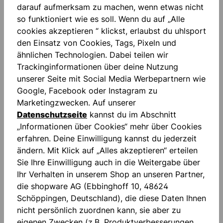
oder Logos für kommerzielle Zwecke zu nutzen.
darauf aufmerksam zu machen, wenn etwas nicht
so funktioniert wie es soll. Wenn du auf „Alle
Copyright Hinweise
cookies akzeptieren “ klickst, erlaubst du uhlsport
den Einsatz von Cookies, Tags, Pixeln und
ähnlichen Technologien. Dabei teilen wir
Der Kunde ist dafür verantwortlich, dass der von
Trackinginformationen über deine Nutzung
ihm übermittelte Gestaltungswunsch nicht gegen
unserer Seite mit Social Media Werbepartnern wie
Rechte Dritter (insbesondere Markenrechte,
Google, Facebook oder Instagram zu
Namensrechte und Urheberrechte) oder
Marketingzwecken. Auf unserer
gesetzliche Bestimmungen verstößt. uhlsport
Datenschutzseite
kannst du im Abschnitt
behält sich vor, übermittelte Bestellanfragen
„Informationen über Cookies“ mehr über Cookies
abzulehnen. Sollte der vom Kunden übermittelte
erfahren. Deine Einwilligung kannst du jederzeit
Gestaltungswunsch die Rechte Dritter verletzen,
ändern. Mit Klick auf „Alles akzeptieren“ erteilen
stellt der Kunde uhlsport von sämtlichen
Sie Ihre Einwilligung auch in die Weitergabe über
Ansprüchen Dritter, insbesondere auf
Ihr Verhalten in unserem Shop an unseren Partner,
Schadenersatz, auch bezüglich evtl. entstehender
die shopware AG (Ebbinghoff 10, 48624
Kosten, insbesondere Abmahnkosten und Kosten
Schöppingen, Deutschland), die diese Daten Ihnen
eines einstweiligen Verfügungsverfahrens, frei. Der
nicht persönlich zuordnen kann, sie aber zu
Kunde ist ausdrücklich auch damit einverstanden,
eigenen Zwecken (z.B. Produktverbesserungen,