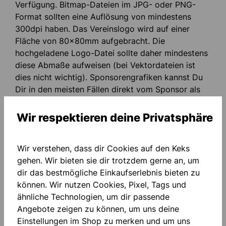
Verfügung. Bitmap-Dateien im JPG- oder PNG-
Format sollten eine Auflösung von mindestens
300dpi haben. Das Vereinslogo wird auf einer
Fläche von 80x80mm aufgebracht. Die
hochgeladene Logo-Datei sollte daher mindestens
diese Abmaße aufweisen (bei Vektordateien ist
dies nicht wichtig). Sponsorengrafiken kannst Du
Dir in den meisten Fällen direkt vom Sponsor als
Vektordatei im eps-Format besorgen. Einem
optimalen Druck steht dann nichts mehr im Weg.
Wir respektieren deine Privatsphäre
Faustregel: Vektordatei im eps-Format, JPGs
Wir verstehen, dass dir Cookies auf den Keks
oder PNGs möglichst groooooooooß hochladen.
gehen. Wir bieten sie dir trotzdem gerne an, um
dir das bestmögliche Einkaufserlebnis bieten zu
Bestellinfos
können. Wir nutzen Cookies, Pixel, Tags und
ähnliche Technologien, um dir passende
Bitte vergewissere dich unbedingt, dass du die
Angebote zeigen zu können, um uns deine
nötigen Rechte besitzt, um die übermittelten Bilder
Einstellungen im Shop zu merken und um uns