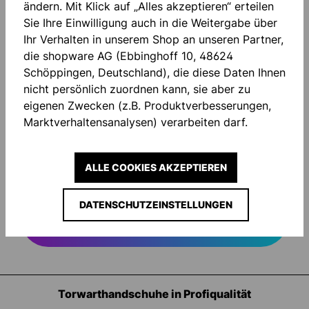
ändern. Mit Klick auf „Alles akzeptieren“ erteilen
Sie Ihre Einwilligung auch in die Weitergabe über
Ihr Verhalten in unserem Shop an unseren Partner,
die shopware AG (Ebbinghoff 10, 48624
IMMER INFORMIERT
Schöppingen, Deutschland), die diese Daten Ihnen
nicht persönlich zuordnen kann, sie aber zu
UND SPAREN!
eigenen Zwecken (z.B. Produktverbesserungen,
Marktverhaltensanalysen) verarbeiten darf.
Sei der Erste bei neuen Produkten und
Aktionen. Plus 10% Rabatt!
ALLE COOKIES AKZEPTIEREN
DATENSCHUTZEINSTELLUNGEN
Torwarthandschuhe in Profiqualität