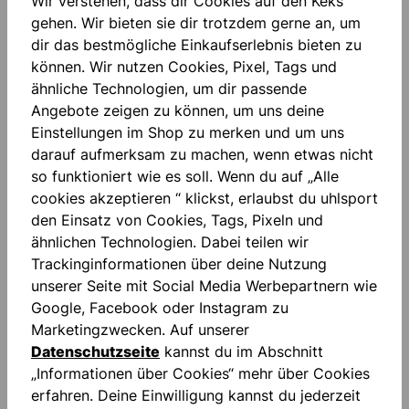
Wir verstehen, dass dir Cookies auf den Keks
gehen. Wir bieten sie dir trotzdem gerne an, um
Sollte ein Artikel ohne vorherige Prüfung über ein
dir das bestmögliche Einkaufserlebnis bieten zu
Retourenlabel eingesendet werden und die
können. Wir nutzen Cookies, Pixel, Tags und
Reklamation abgelehnt werden, muss der
ähnliche Technologien, um dir passende
Rückversand der Ware an Sie organisiert werden.
Angebote zeigen zu können, um uns deine
In diesem Fall fallen Versandkosten in Höhe von
Einstellungen im Shop zu merken und um uns
4,99 € innerhalb Deutschlands an. Für
darauf aufmerksam zu machen, wenn etwas nicht
Rücksendungen außerhalb Deutschlands können
so funktioniert wie es soll. Wenn du auf „Alle
die Kosten entsprechend höher ausfallen. Um
cookies akzeptieren “ klickst, erlaubst du uhlsport
unnötige Kosten und Aufwand zu vermeiden, bitten
den Einsatz von Cookies, Tags, Pixeln und
wir Sie, immer zuerst unseren Kundenservice zu
ähnlichen Technologien. Dabei teilen wir
kontaktieren, bevor Sie einen reklamierten Artikel
Trackinginformationen über deine Nutzung
zurücksenden.
unserer Seite mit Social Media Werbepartnern wie
Google, Facebook oder Instagram zu
Marketingzwecken. Auf unserer
Datenschutzseite
kannst du im Abschnitt
„Informationen über Cookies“ mehr über Cookies
erfahren. Deine Einwilligung kannst du jederzeit