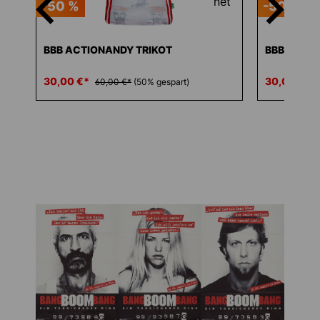
-50 %
-50 %
BBB ACTIONANDY TRIKOT
BBB GRAB
30,00 €*
30,00 €*
60,00 €*
(50% gespart)