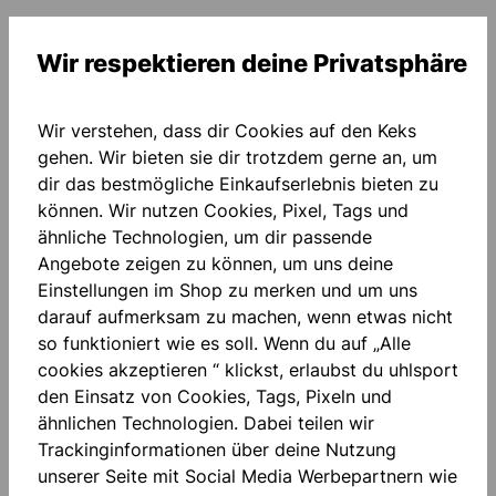
Mit jedem Kauf eines Bang Boom Bang Trikots
Wir respektieren deine Privatsphäre
unterstützt du die Jugendarbeit und
Nachwuchsförderung des Vereins Rot-Weiß Unna
e.V.
Wir verstehen, dass dir Cookies auf den Keks
Dank ehrenamtlichem Engagement und kreativer
gehen. Wir bieten sie dir trotzdem gerne an, um
Ideen wurde dieses Projekt umgesetzt, um den
dir das bestmögliche Einkaufserlebnis bieten zu
Verein und die Jugend voranzubringen. Trage den
können. Wir nutzen Cookies, Pixel, Tags und
Kult – und unterstütze die Zukunft!
ähnliche Technologien, um dir passende
Angebote zeigen zu können, um uns deine
Einstellungen im Shop zu merken und um uns
darauf aufmerksam zu machen, wenn etwas nicht
so funktioniert wie es soll. Wenn du auf „Alle
cookies akzeptieren “ klickst, erlaubst du uhlsport
den Einsatz von Cookies, Tags, Pixeln und
ähnlichen Technologien. Dabei teilen wir
Trackinginformationen über deine Nutzung
unserer Seite mit Social Media Werbepartnern wie