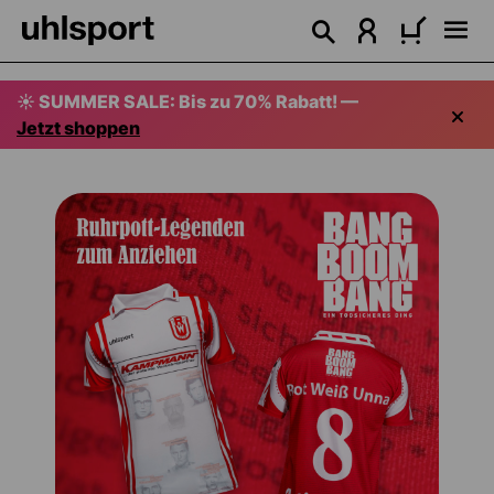
alt springen
☀️ SUMMER SALE: Bis zu 70% Rabatt! —
Jetzt shoppen