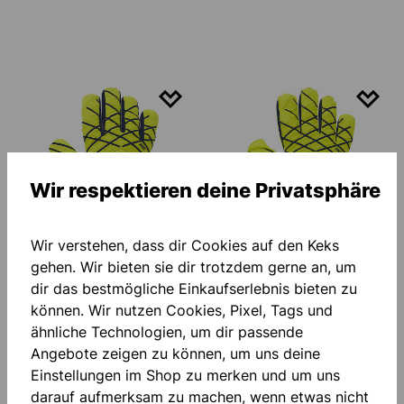
Wir respektieren deine Privatsphäre
-50 %
-50 %
Wir verstehen, dass dir Cookies auf den Keks
gehen. Wir bieten sie dir trotzdem gerne an, um
PREDICTION ENERGY
PREDICTION ENERGY
dir das bestmögliche Einkaufserlebnis bieten zu
ABSOLUTGRIP HN #377
ABSOLUTGRIP RC #377
können. Wir nutzen Cookies, Pixel, Tags und
TORWARTHANDSCHUHE
45,00 €*
TORWARTHANDSCHUHE
35,00 €*
90,00 €*
(50%
70,00 €*
(50%
ähnliche Technologien, um dir passende
gespart)
gespart)
Angebote zeigen zu können, um uns deine
Einstellungen im Shop zu merken und um uns
darauf aufmerksam zu machen, wenn etwas nicht