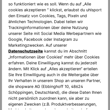
so funktioniert wie es soll. Wenn du auf „Alle
cookies akzeptieren “ klickst, erlaubst du uhlsport
den Einsatz von Cookies, Tags, Pixeln und
ähnlichen Technologien. Dabei teilen wir
Trackinginformationen über deine Nutzung
unserer Seite mit Social Media Werbepartnern wie
Google, Facebook oder Instagram zu
IMMER INFORMIERT
Marketingzwecken. Auf unserer
Datenschutzseite
kannst du im Abschnitt
UND SPAREN!
„Informationen über Cookies“ mehr über Cookies
erfahren. Deine Einwilligung kannst du jederzeit
ändern. Mit Klick auf „Alles akzeptieren“ erteilen
Sei der Erste bei neuen Produkten und
Sie Ihre Einwilligung auch in die Weitergabe über
Aktionen. Plus 10% Rabatt!
Ihr Verhalten in unserem Shop an unseren Partner,
die shopware AG (Ebbinghoff 10, 48624
Schöppingen, Deutschland), die diese Daten Ihnen
nicht persönlich zuordnen kann, sie aber zu
eigenen Zwecken (z.B. Produktverbesserungen,
Marktverhaltensanalysen) verarbeiten darf.