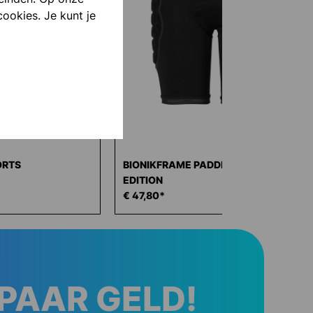
cookies. Je kunt je
ORTS
BIONIKFRAME PADDED SHORT BLACK
EDITION
€ 47,80*
SPAAR GELD!