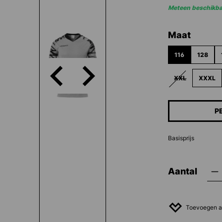
Meteen beschikba
Selecteer
Maat
116
128
XXL
XXXL
(DEZE OPTIE I
P
Basisprijs
Aantal
Toevoegen aa