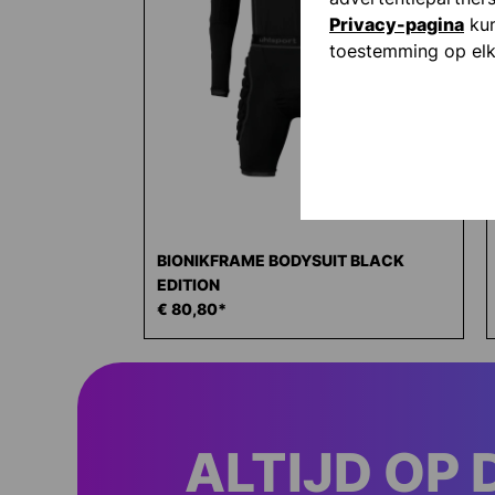
Privacy-pagina
kun
toestemming op elk
BIONIKFRAME BODYSUIT BLACK
EDITION
€ 80,80*
ALTIJD OP 