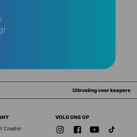
e
g!
ANY
VOLG ONS OP
t Creator