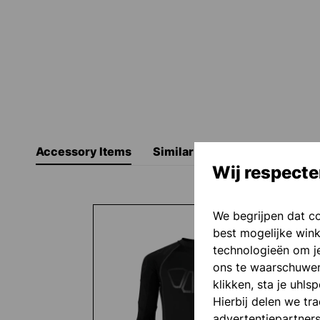
Accessory Items
Similar Items
Wij respecte
Productgalerij overslaan
We begrijpen dat c
best mogelijke wink
technologieën om je
ons te waarschuwen 
klikken, sta je uhls
Hierbij delen we tr
advertentiepartner