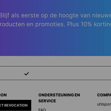
Blijf als eerste op de hoogte van nieuw
roducten en promoties. Plus 10% kortin
Uitrusting voor keepers
ION
ONDERSTEUNING EN
COMP
SERVICE
uhlspor
T REVOCATION
FAQ