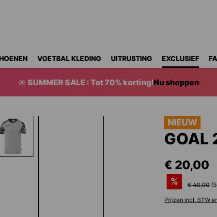
HOENEN
VOETBAL KLEDING
UITRUSTING
EXCLUSIEF
F
☀️ SUMMER SALE : Tot 70% korting!
Nu shoppen
NIEUW
GOAL 
€ 20,00
%
€ 40,00
(
5
Prijzen incl. BTW e