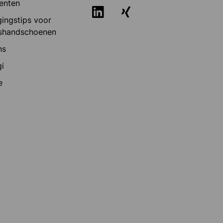
enten
ingstips voor
shandschoenen
ns
i
e