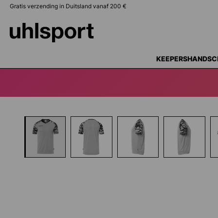
Gratis verzending in Duitsland vanaf 200 €
oekopdracht
Ga naar de hoofdnavigatie
KEEPERSHANDSC
Afbeeldingengalerij overslaan