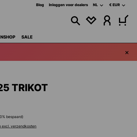
Blog
Inloggen voor dealers
NL
€
EUR
JE HEBT 0 ITEMS 
ANSHOP
SALE
25 TRIKOT
0
% bespaard)
n excl. verzendkosten