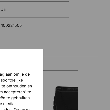
Ja
100221505
aag aan om je de
 soortgelijke
p te onthouden en
es accepteren" te
eën te gebruiken.
le media-
einden. Op onze