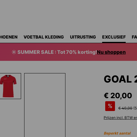
HOENEN
VOETBAL KLEDING
UITRUSTING
EXCLUSIEF
F
☀️ SUMMER SALE : Tot 70% korting!
Nu shoppen
GOAL 
€ 20,00
%
€ 40,00
(
5
Prijzen incl. BTW e
Beperkt aantal