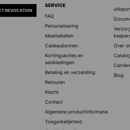
SERVICE
uhlspor
T REVOCATION
FAQ
Docum
Personalisering
Verzorg
Maattabellen
keeper
Cadeaubonnen
Over o
Kortingsacties en
Catalog
aanbiedingen
Carrièr
Betaling en verzending
Blog
Retouren
Klacht
Contact
Algemene productinformatie
Toegankelijkheid