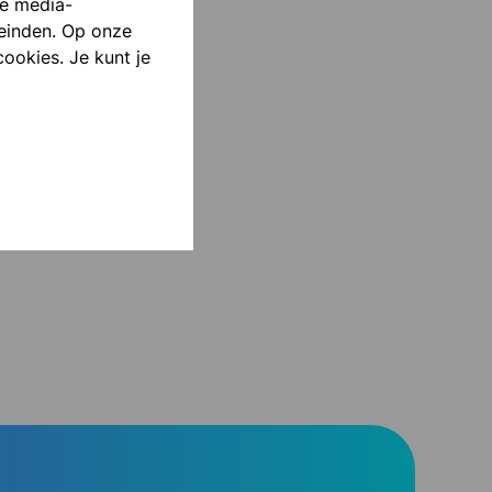
le media-
einden. Op onze
cookies. Je kunt je