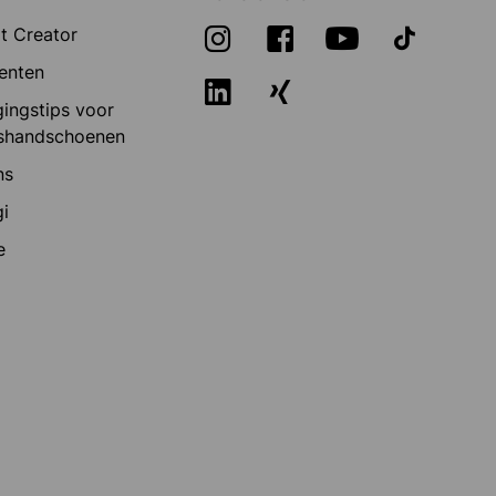
t Creator
enten
ingstips voor
shandschoenen
ns
i
e