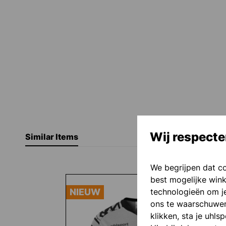
Wij respecte
Similar Items
We begrijpen dat c
Productgalerij overslaan
best mogelijke wink
technologieën om je
NIEUW
ons te waarschuwen 
klikken, sta je uhls