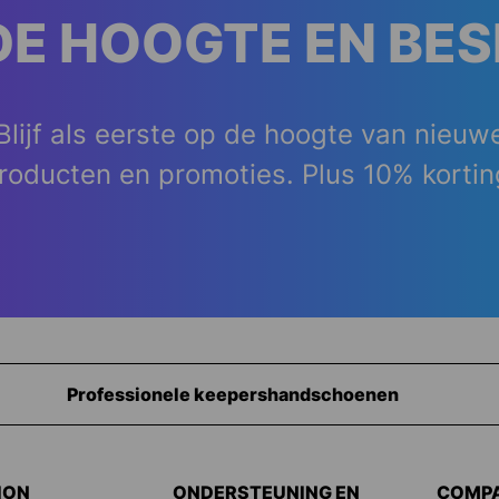
DE HOOGTE EN BE
Blijf als eerste op de hoogte van nieuw
roducten en promoties. Plus 10% kortin
Uitrusting voor keepers
ION
ONDERSTEUNING EN
COMP