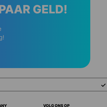
SPAAR GELD!
e
g!
ANY
VOLG ONS OP