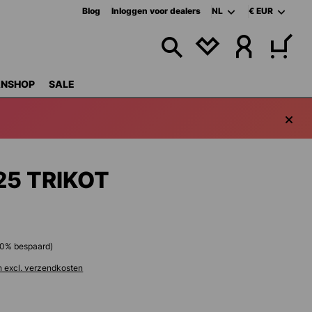
Blog
Inloggen voor dealers
NL
€
EUR
JE HEBT 0 ITEMS 
ANSHOP
SALE
25 TRIKOT
0
% bespaard)
n excl. verzendkosten