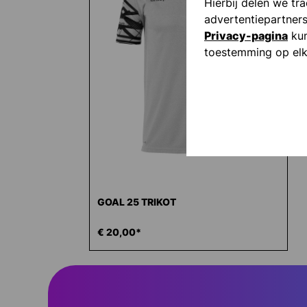
Hierbij delen we tr
advertentiepartner
Privacy-pagina
kun
toestemming op elk
GOAL 25 TRIKOT
€ 20,00*