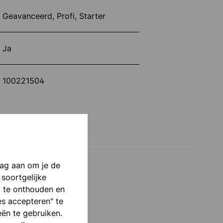
Geavanceerd, Profi, Starter
Ja
100221504
aag aan om je de
 soortgelijke
p te onthouden en
es accepteren" te
eën te gebruiken.