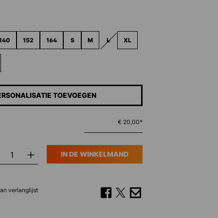
140
152
164
S
M
L
XL
(DEZE OPTIE IS MOMENTEEL NIET BESCHI
ERSONALISATIE TOEVOEGEN
€ 20,00*
IN DE WINKELMAND
n verlanglijst