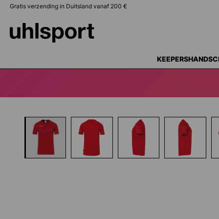
Gratis verzending in Duitsland vanaf 200 €
oekopdracht
Ga naar de hoofdnavigatie
KEEPERSHANDSC
Afbeeldingengalerij overslaan