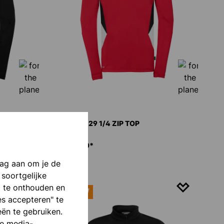
EQUIPE 29 1/4 ZIP TOP
€ 40,00*
aag aan om je de
 soortgelijke
p te onthouden en
NIEUW
es accepteren" te
eën te gebruiken.
le media-