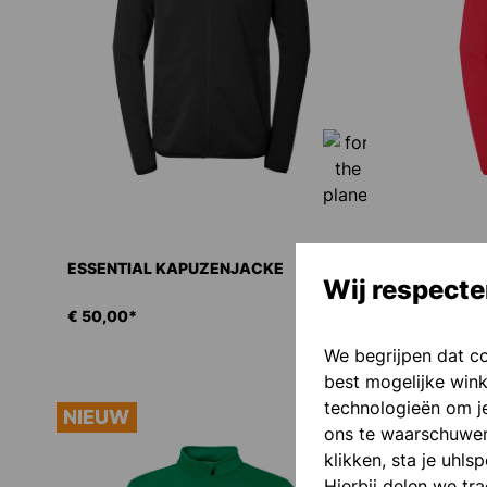
ESSENTIAL KAPUZENJACKE
ESSENTI
Wij respecte
€ 50,00*
€ 50,00*
We begrijpen dat c
best mogelijke wink
technologieën om je
NIEUW
NIEUW
ons te waarschuwen 
klikken, sta je uhls
Hierbij delen we tr