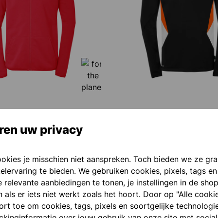
AL KAPUZENJACKE
EQUIPE 29 1/4 ZIP TOP
ren uw privacy
€ 40,00*
ookies je misschien niet aanspreken. Toch bieden we ze gr
elervaring te bieden. We gebruiken cookies, pixels, tags en
 relevante aanbiedingen te tonen, je instellingen in de sho
NIEUW
als er iets niet werkt zoals het hoort. Door op "Alle cooki
port toe om cookies, tags, pixels en soortgelijke technologi
ackinginformatie over jouw gebruik van onze site met socia