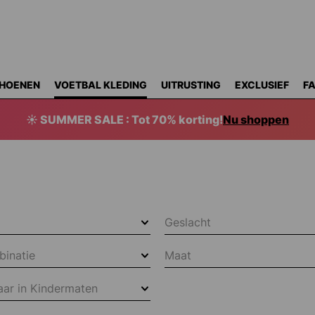
HOENEN
VOETBAL KLEDING
UITRUSTING
EXCLUSIEF
F
☀️ SUMMER SALE : Tot 70% korting!
Nu shoppen
Geslacht
binatie
Maat
aar in Kindermaten