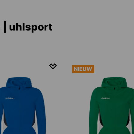
| uhlsport
NIEUW