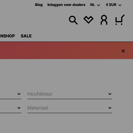
Blog
Inloggen voor dealers
NL
€
EUR
JE HEBT 0 ITEMS 
ANSHOP
SALE
Hoofdkleur
Materiaal