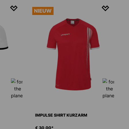
NIEUW
IMPULSE SHIRT KURZARM
€ 30,00*