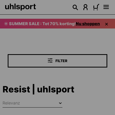
hoofdinhoud
☀️ SUMMER SALE : Tot 70% korting!
Nu shoppen
FILTER
Resist | uhlsport
Relevanz