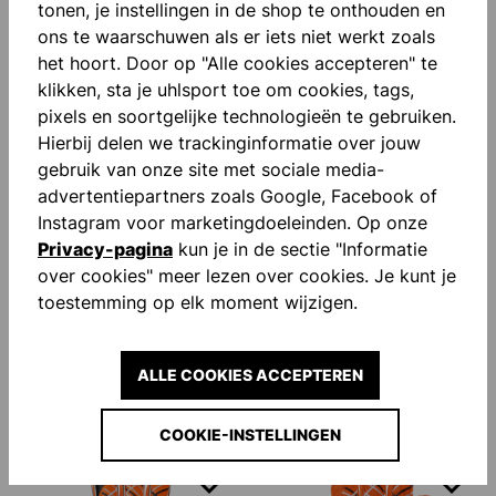
tonen, je instellingen in de shop te onthouden en
bespaard)
bespaard)
ons te waarschuwen als er iets niet werkt zoals
het hoort. Door op "Alle cookies accepteren" te
klikken, sta je uhlsport toe om cookies, tags,
pixels en soortgelijke technologieën te gebruiken.
Hierbij delen we trackinginformatie over jouw
gebruik van onze site met sociale media-
advertentiepartners zoals Google, Facebook of
Instagram voor marketingdoeleinden. Op onze
Privacy-pagina
kun je in de sectie "Informatie
-40 %
-40 %
over cookies" meer lezen over cookies. Je kunt je
toestemming op elk moment wijzigen.
UHLSPORT SUPER RESIST+
UHLSPORT SOFT RESIST+
HN
KEEPERSHANDSCHOENEN
KEEPERSHANDSCHOENEN
€ 48,00*
€ 24,00*
€ 80,00*
(40%
€ 40,00*
(40%
ALLE COOKIES ACCEPTEREN
bespaard)
bespaard)
COOKIE-INSTELLINGEN