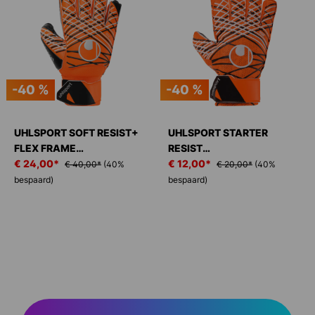
-40 %
-40 %
UHLSPORT SOFT RESIST+
UHLSPORT STARTER
FLEX FRAME
RESIST
KEEPERSHANDSCHOENEN
€ 24,00*
KEEPERSHANDSCHOENEN
€ 12,00*
€ 40,00*
(40%
€ 20,00*
(40%
bespaard)
bespaard)