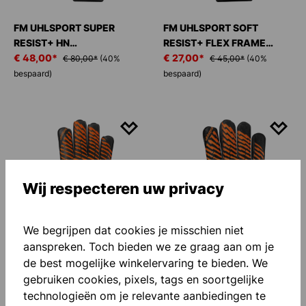
FM UHLSPORT SUPER
FM UHLSPORT SOFT
RESIST+ HN
RESIST+ FLEX FRAME
KEEPERSHANDSCHOENEN
€ 48,00*
KEEPERSHANDSCHOENEN
€ 27,00*
€ 80,00*
(40%
€ 45,00*
(40%
bespaard)
bespaard)
Wij respecteren uw privacy
-40 %
-40 %
We begrijpen dat cookies je misschien niet
aanspreken. Toch bieden we ze graag aan om je
de best mogelijke winkelervaring te bieden. We
FM UHLSPORT SOFT
FM UHLSPORT STARTER
gebruiken cookies, pixels, tags en soortgelijke
RESIST+
RESIST+
technologieën om je relevante aanbiedingen te
KEEPERSHANDSCHOENEN
€ 24,00*
KEEPERSHANDSCHOENEN
€ 10,80*
€ 40,00*
(40%
€ 18,00*
(40%