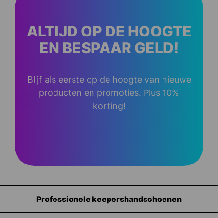
ALTIJD OP DE HOOGTE
EN BESPAAR GELD!
Blijf als eerste op de hoogte van nieuwe
producten en promoties. Plus 10%
korting!
en
Uitrusting voor keepers