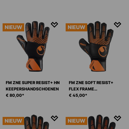
NIEUW
NIEUW
FM ZNE SUPER RESIST+ HN
FM ZNE SOFT RESIST+
KEEPERSHANDSCHOENEN
FLEX FRAME
€ 80,00*
KEEPERSHANDSCHOENEN
€ 45,00*
NIEUW
NIEUW