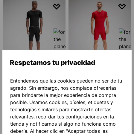
Respetamos tu privacidad
BASE LAYER SHORT-
BASE LAYER SHORT-
SLEEVED PERFORMANCE
SLEEVED PERFORMANCE
PRO
Desde
40,00 €*
PRO
Desde
40,00 €*
Entendemos que las cookies pueden no ser de tu
agrado. Sin embargo, nos complace ofrecerlas
para brindarte la mejor experiencia de compra
posible. Usamos cookies, píxeles, etiquetas y
tecnologías similares para mostrarte ofertas
relevantes, recordar tus configuraciones en la
tienda y notificarnos si algo no funciona como
debería. Al hacer clic en "Aceptar todas las