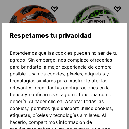
Respetamos tu privacidad
Entendemos que las cookies pueden no ser de tu
agrado. Sin embargo, nos complace ofrecerlas
para brindarte la mejor experiencia de compra
SALA CLASSIC FÚTBOL
NIFL MATCH 25/26 #474
FÚTBOL
posible. Usamos cookies, píxeles, etiquetas y
30,00 €*
25,50 €*
tecnologías similares para mostrarte ofertas
relevantes, recordar tus configuraciones en la
tienda y notificarnos si algo no funciona como
debería. Al hacer clic en "Aceptar todas las
cookies," permites que uhlsport utilice cookies,
etiquetas, píxeles y tecnologías similares. Al
hacerlo, compartimos información de
seguimiento sobre tu uso de nuestro sitio con