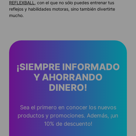
REFLEXBALL
, con el que no sólo puedes entrenar tus
reflejos y habilidades motoras, sino también divertirte
mucho.
¡SIEMPRE INFORMADO
Y AHORRANDO
DINERO!
Sea el primero en conocer los nuevos
productos y promociones. Además, ¡un
10% de descuento!