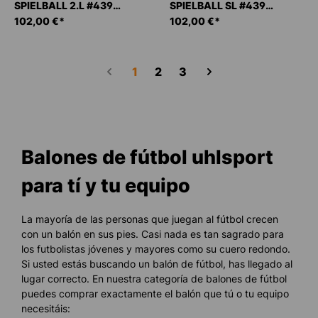
SPIELBALL 2.L #439
SPIELBALL SL #439
FÚTBOL
102,00 €*
FÚTBOL
102,00 €*
Página
Página
Página
1
2
3
Balones de fútbol uhlsport
para tí y tu equipo
La mayoría de las personas que juegan al fútbol crecen
con un balón en sus pies. Casi nada es tan sagrado para
los futbolistas jóvenes y mayores como su cuero redondo.
Si usted estás buscando un balón de fútbol, has llegado al
lugar correcto. En nuestra categoría de balones de fútbol
puedes comprar exactamente el balón que tú o tu equipo
necesitáis: