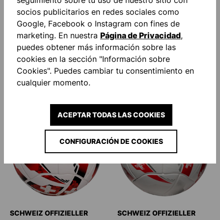
socios publicitarios en redes sociales como
Google, Facebook o Instagram con fines de
marketing. En nuestra
Página de Privacidad
,
puedes obtener más información sobre las
IFA MATCH 25/26 #487
ATTACK ADDGLUE FÚTBOL
cookies en la sección "Información sobre
FÚTBOL
Cookies". Puedes cambiar tu consentimiento en
25,50 €*
Desde
40,00 €*
cualquier momento.
ACEPTAR TODAS LAS COOKIES
NOVEDAD
NOVEDAD
CONFIGURACIÓN DE COOKIES
SCHWEIZ OFFIZIELLER
SCHWEIZ OFFIZIELLER