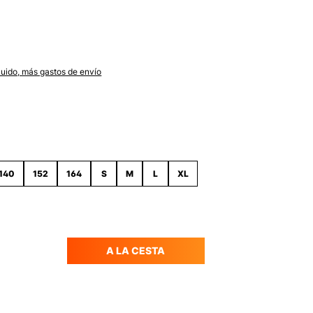
luido, más gastos de envío
140
152
164
S
M
L
XL
A LA CESTA
del producto: introduce la cantidad de