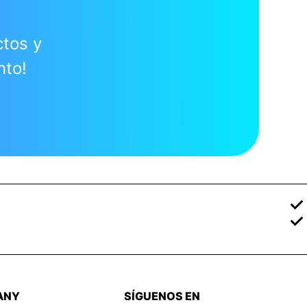
ctos y
nto!
ANY
SÍGUENOS EN