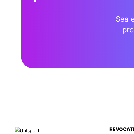
Sea e
pro
REVOCAT