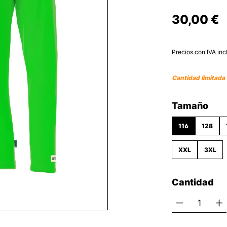
30,00 €
Precios con IVA inc
Cantidad limitada
Seleccione
Tamaño
116
128
XXL
3XL
Cantidad
Cantidad 