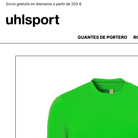
Envío gratuito en Alemania a partir de 200 €
 búsqueda
Saltar a la navegación principal
GUANTES DE PORTERO
R
Omitir galería de imágenes