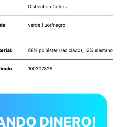
Distinction Colors
 de
verde fluor/negro
erial:
88% poliéster (reciclado), 12% elastano
ículo
100307825
ANDO DINERO!