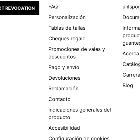
FAQ
uhlspor
T REVOCATION
Personalización
Docum
Tablas de tallas
Inform
produc
Cheques regalo
guante
Promociones de vales y
Acerca
descuentos
Catálo
Pago y envío
Carrer
Devoluciones
Blog
Reclamación
Contacto
Indicaciones generales del
producto
Accesibilidad
Configuración de cookies