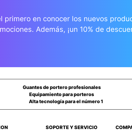
l primero en conocer los nuevos produ
mociones. Además, ¡un 10% de descue
Guantes de portero profesionales
Equipamiento para porteros
Alta tecnología para el número 1
ION
SOPORTE Y SERVICIO
COMP