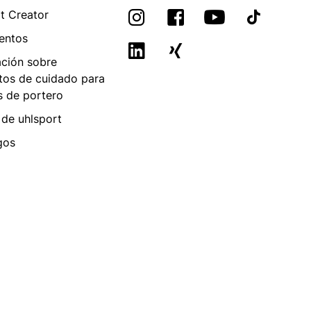
t Creator
entos
ación sobre
tos de cuidado para
s de portero
 de uhlsport
gos
a