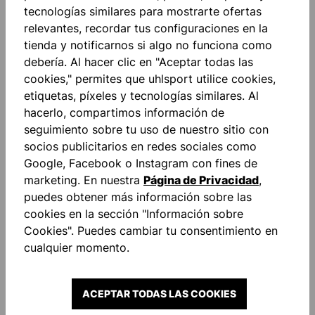
tecnologías similares para mostrarte ofertas
relevantes, recordar tus configuraciones en la
tienda y notificarnos si algo no funciona como
debería. Al hacer clic en "Aceptar todas las
ESSENTIAL MODERN
EQUIPE 29 1/4 ZIP TOP
cookies," permites que uhlsport utilice cookies,
SWEATPANTS
etiquetas, píxeles y tecnologías similares. Al
40,00 €*
40,00 €*
hacerlo, compartimos información de
seguimiento sobre tu uso de nuestro sitio con
socios publicitarios en redes sociales como
Google, Facebook o Instagram con fines de
NOVEDAD
NOVEDAD
marketing. En nuestra
Página de Privacidad
,
puedes obtener más información sobre las
cookies en la sección "Información sobre
Cookies". Puedes cambiar tu consentimiento en
cualquier momento.
ACEPTAR TODAS LAS COOKIES
EQUIPE 29 1/4 ZIP TOP
EQUIPE 29 1/4 ZIP TOP