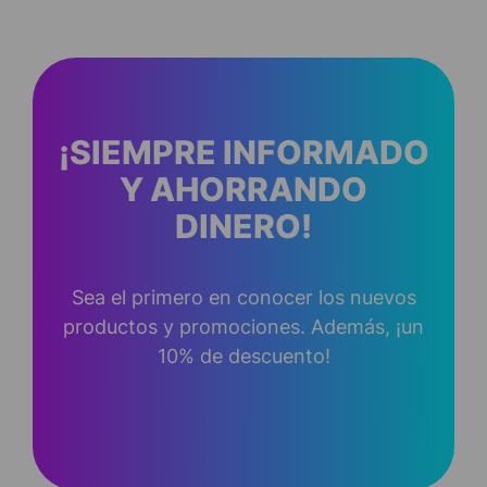
¡SIEMPRE INFORMADO
Y AHORRANDO
DINERO!
Sea el primero en conocer los nuevos
productos y promociones. Además, ¡un
10% de descuento!