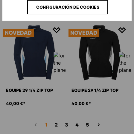
40,00 €*
40,00 €*
CONFIGURACIÓN DE COOKIES
NOVEDAD
NOVEDAD
EQUIPE 29 1/4 ZIP TOP
EQUIPE 29 1/4 ZIP TOP
40,00 €*
40,00 €*
Página
Página
Página
Página
Página
1
2
3
4
5