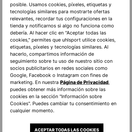
posible. Usamos cookies, píxeles, etiquetas y
tecnologías similares para mostrarte ofertas
relevantes, recordar tus configuraciones en la
tienda y notificarnos si algo no funciona como
debería. Al hacer clic en "Aceptar todas las
cookies," permites que uhlsport utilice cookies,
etiquetas, píxeles y tecnologías similares. Al
¡SIEMPRE INFORMADO
hacerlo, compartimos información de
seguimiento sobre tu uso de nuestro sitio con
Y AHORRANDO
socios publicitarios en redes sociales como
DINERO!
Google, Facebook o Instagram con fines de
marketing. En nuestra
Página de Privacidad
,
puedes obtener más información sobre las
Sea el primero en conocer los nuevos
cookies en la sección "Información sobre
productos y promociones. Además, ¡un
Cookies". Puedes cambiar tu consentimiento en
10% de descuento!
cualquier momento.
ACEPTAR TODAS LAS COOKIES