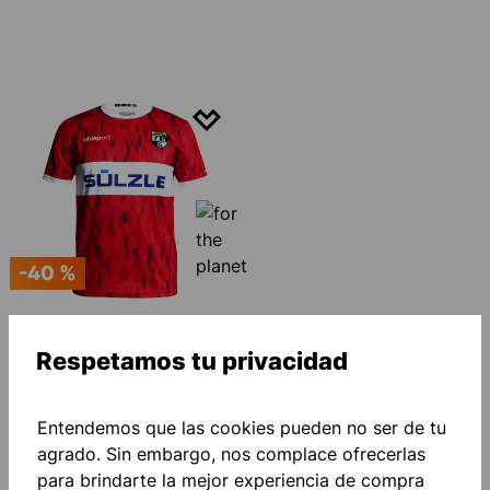
-40 %
TSG BALINGEN
Respetamos tu privacidad
HEIMTRIKOT 25/26
36,00 €*
60,00 €*
(ahorro del
40%)
Entendemos que las cookies pueden no ser de tu
agrado. Sin embargo, nos complace ofrecerlas
para brindarte la mejor experiencia de compra