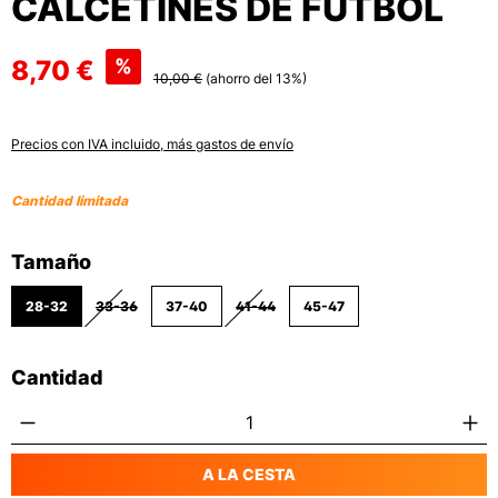
CALCETINES DE FÚTBOL
8,70 €
%
10,00 €
(ahorro del 13%)
Precios con IVA incluido, más gastos de envío
Cantidad limitada
Seleccione
Tamaño
28-32
33-36
37-40
41-44
45-47
(ESTA OPCIÓN NO ESTÁ DISPONIBLE EN ESTE MOMENTO.)
(ESTA OPCIÓN NO ESTÁ DISPONIBLE EN
Cantidad
Cantidad del producto: introduce la canti
A LA CESTA