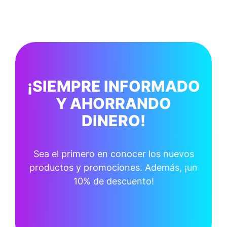
¡SIEMPRE INFORMADO
Y AHORRANDO
DINERO!
Sea el primero en conocer los nuevos
productos y promociones. Además, ¡un
10% de descuento!