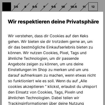
7
7.5
8
8.5
9
9.5
10
10.5
11
12
(DIESE OPTION IST ZURZEIT NICHT VERFÜGBAR.)
(DIESE OPTION IST ZURZEIT NICHT VERFÜGBAR.)
(DIESE OPTION IST ZURZEIT NICHT VERFÜGBAR.)
(DIESE OPTION IST ZURZEIT NICHT VERFÜGBAR.)
(DIESE OPTION IST ZURZEIT NICHT VERFÜGBAR.)
(DIESE OPTION IST ZURZEIT NICHT VERF
(DIESE OPTION IST ZURZEIT NIC
(DIESE OPTION IST ZURZ
(DIESE OPTION 
Wir respektieren deine Privatsphäre
Welche Größe passt mir?
PERSONALISIERUNG HINZUFÜGEN
Wir verstehen, dass dir Cookies auf den Keks
gehen. Wir bieten sie dir trotzdem gerne an, um
dir das bestmögliche Einkaufserlebnis bieten zu
Grundpreis
45,00 €*
können. Wir nutzen Cookies, Pixel, Tags und
ähnliche Technologien, um dir passende
Menge
Angebote zeigen zu können, um uns deine
Einstellungen im Shop zu merken und um uns
IN DEN WARENKORB
darauf aufmerksam zu machen, wenn etwas nicht
so funktioniert wie es soll. Wenn du auf „Alle
cookies akzeptieren “ klickst, erlaubst du uhlsport
Zum Merkzettel hinzufügen
den Einsatz von Cookies, Tags, Pixeln und
ähnlichen Technologien. Dabei teilen wir
Trackinginformationen über deine Nutzung