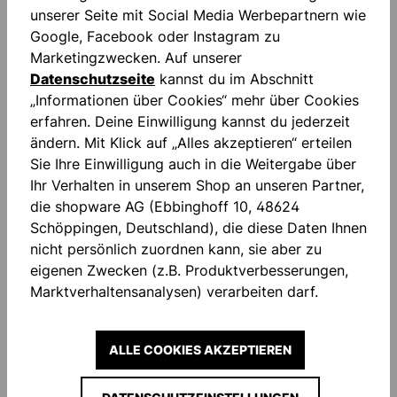
unserer Seite mit Social Media Werbepartnern wie
Google, Facebook oder Instagram zu
Marketingzwecken. Auf unserer
Datenschutzseite
kannst du im Abschnitt
„Informationen über Cookies“ mehr über Cookies
Beschreibung
erfahren. Deine Einwilligung kannst du jederzeit
Absolutgrip:ABSOLUTGRIP ist der Allrounder unter
ändern. Mit Klick auf „Alles akzeptieren“ erteilen
unseren High-Performance- Haftschäumen. Die
Sie Ihre Einwilligung auch in die Weitergabe über
patentierte Latexmischung biete…
Mehr
Ihr Verhalten in unserem Shop an unseren Partner,
die shopware AG (Ebbinghoff 10, 48624
Bewertungen
Schöppingen, Deutschland), die diese Daten Ihnen
nicht persönlich zuordnen kann, sie aber zu
eigenen Zwecken (z.B. Produktverbesserungen,
Marktverhaltensanalysen) verarbeiten darf.
ALLE COOKIES AKZEPTIEREN
IMMER INFORMIERT
UND SPAREN!