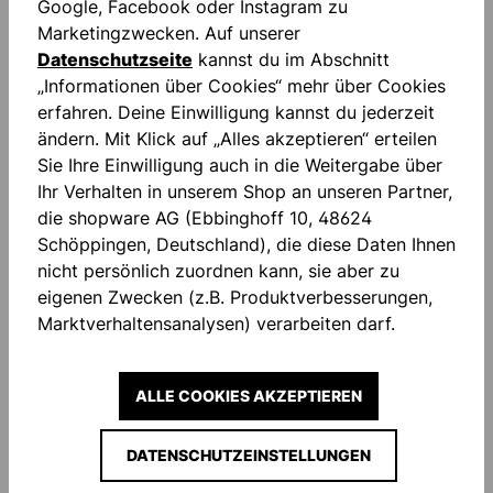
Google, Facebook oder Instagram zu
Marketingzwecken. Auf unserer
Datenschutzseite
kannst du im Abschnitt
„Informationen über Cookies“ mehr über Cookies
erfahren. Deine Einwilligung kannst du jederzeit
ändern. Mit Klick auf „Alles akzeptieren“ erteilen
Sie Ihre Einwilligung auch in die Weitergabe über
Ihr Verhalten in unserem Shop an unseren Partner,
die shopware AG (Ebbinghoff 10, 48624
Schöppingen, Deutschland), die diese Daten Ihnen
GOAL 25 TRIKOT
GK RAIN VEST
nicht persönlich zuordnen kann, sie aber zu
eigenen Zwecken (z.B. Produktverbesserungen,
22,50 €*
23,60 €*
Marktverhaltensanalysen) verarbeiten darf.
Produktgalerie überspringen
Similar Items
ALLE COOKIES AKZEPTIEREN
DATENSCHUTZEINSTELLUNGEN