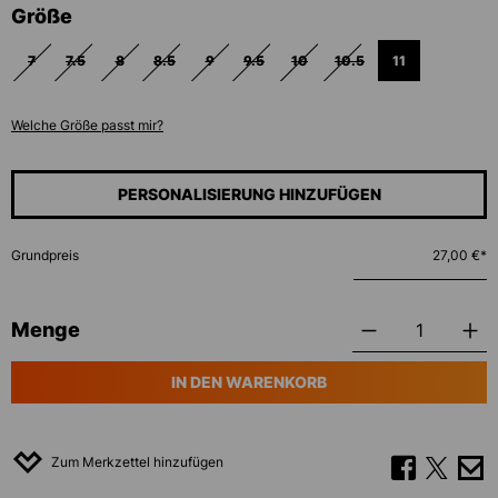
auswählen
Größe
7
7.5
8
8.5
9
9.5
10
10.5
11
(DIESE OPTION IST ZURZEIT NICHT VERFÜGBAR.)
(DIESE OPTION IST ZURZEIT NICHT VERFÜGBAR.)
(DIESE OPTION IST ZURZEIT NICHT VERFÜGBAR.)
(DIESE OPTION IST ZURZEIT NICHT VERFÜGBAR.)
(DIESE OPTION IST ZURZEIT NICHT VERFÜGBAR.)
(DIESE OPTION IST ZURZEIT NICHT VERF
(DIESE OPTION IST ZURZEIT NIC
(DIESE OPTION IST ZURZ
Welche Größe passt mir?
PERSONALISIERUNG HINZUFÜGEN
Grundpreis
27,00 €*
Menge
IN DEN WARENKORB
Zum Merkzettel hinzufügen