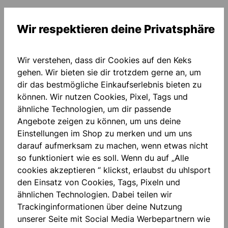
Wir respektieren deine Privatsphäre
Wir verstehen, dass dir Cookies auf den Keks
gehen. Wir bieten sie dir trotzdem gerne an, um
Beschreibung
dir das bestmögliche Einkaufserlebnis bieten zu
HAFTSCHAUM: patentierter AQUASOFT speziell für
können. Wir nutzen Cookies, Pixel, Tags und
Nasswetter SCHNITT: halb-negativ (HN Cut)
ähnliche Technologien, um dir passende
HANDSCHUHKÖRPER: atmungsaktive…
Mehr
Angebote zeigen zu können, um uns deine
Bewertungen
Einstellungen im Shop zu merken und um uns
darauf aufmerksam zu machen, wenn etwas nicht
so funktioniert wie es soll. Wenn du auf „Alle
cookies akzeptieren “ klickst, erlaubst du uhlsport
den Einsatz von Cookies, Tags, Pixeln und
ähnlichen Technologien. Dabei teilen wir
Trackinginformationen über deine Nutzung
Produktgalerie überspringen
Accessory Items
unserer Seite mit Social Media Werbepartnern wie