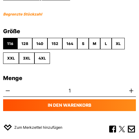
Begrenzte Stückzahl
auswählen
Größe
116
128
140
152
164
S
M
L
XL
XXL
3XL
4XL
Menge
Produkt Anzahl: Gib den gewünschten Wert
IN DEN WARENKORB
Zum Merkzettel hinzufügen