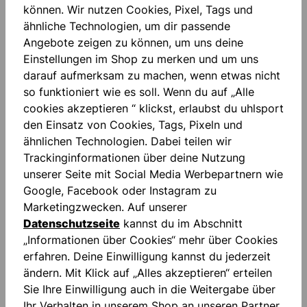
können. Wir nutzen Cookies, Pixel, Tags und
ähnliche Technologien, um dir passende
Angebote zeigen zu können, um uns deine
Einstellungen im Shop zu merken und um uns
darauf aufmerksam zu machen, wenn etwas nicht
so funktioniert wie es soll. Wenn du auf „Alle
cookies akzeptieren “ klickst, erlaubst du uhlsport
Beschreibung
den Einsatz von Cookies, Tags, Pixeln und
SHIRT: REACTION Sublimations-Design auf beiden
ähnlichen Technologien. Dabei teilen wir
Ärmeln Rundhalskragen gedruckter uhlsport
Trackinginformationen über deine Nutzung
Schriftzug auf der linken Brustsei…
Mehr
unserer Seite mit Social Media Werbepartnern wie
Google, Facebook oder Instagram zu
Bewertungen
Marketingzwecken. Auf unserer
Datenschutzseite
kannst du im Abschnitt
„Informationen über Cookies“ mehr über Cookies
erfahren. Deine Einwilligung kannst du jederzeit
ändern. Mit Klick auf „Alles akzeptieren“ erteilen
Sie Ihre Einwilligung auch in die Weitergabe über
Produktgalerie überspringen
Similar Items
Ihr Verhalten in unserem Shop an unseren Partner,