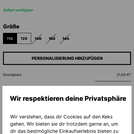
Sofort verfügbar
auswählen
Größe
116
128
140
152
164
(DIESE OPTION IST ZURZEIT NICHT VERFÜGBAR.)
(DIESE OPTION IST ZURZEIT NICHT VERFÜGBAR.)
(DIESE OPTION IST ZURZEIT NICHT VERFÜ
PERSONALISIERUNG HINZUFÜGEN
Grundpreis
21,00 €*
Menge
Wir respektieren deine Privatsphäre
IN DEN WARENKORB
Wir verstehen, dass dir Cookies auf den Keks
gehen. Wir bieten sie dir trotzdem gerne an, um
dir das bestmögliche Einkaufserlebnis bieten zu
Zum Merkzettel hinzufügen