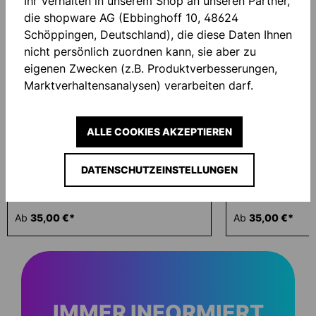
Similar Items
Ihr Verhalten in unserem Shop an unseren Partner,
die shopware AG (Ebbinghoff 10, 48624
Schöppingen, Deutschland), die diese Daten Ihnen
nicht persönlich zuordnen kann, sie aber zu
eigenen Zwecken (z.B. Produktverbesserungen,
Marktverhaltensanalysen) verarbeiten darf.
ALLE COOKIES AKZEPTIEREN
DATENSCHUTZEINSTELLUNGEN
PREDICTION TORWART SHIRT
PREDICTION TO
Ab
35,00 €*
Ab
35,00 €*
IMMER INFORMIERT