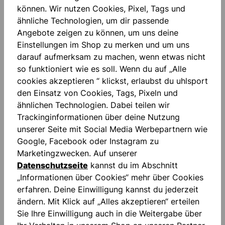
können. Wir nutzen Cookies, Pixel, Tags und
ähnliche Technologien, um dir passende
Angebote zeigen zu können, um uns deine
Einstellungen im Shop zu merken und um uns
darauf aufmerksam zu machen, wenn etwas nicht
so funktioniert wie es soll. Wenn du auf „Alle
cookies akzeptieren “ klickst, erlaubst du uhlsport
Beschreibung
den Einsatz von Cookies, Tags, Pixeln und
Sublimationsdruck Gedrucktes Logo gepolsterter
ähnlichen Technologien. Dabei teilen wir
Ellbogenbereich Gedruckter Schriftzug "FOR THE
Trackinginformationen über deine Nutzung
PLANET"
Mehr
unserer Seite mit Social Media Werbepartnern wie
Google, Facebook oder Instagram zu
Bewertungen
Marketingzwecken. Auf unserer
Datenschutzseite
kannst du im Abschnitt
„Informationen über Cookies“ mehr über Cookies
erfahren. Deine Einwilligung kannst du jederzeit
ändern. Mit Klick auf „Alles akzeptieren“ erteilen
Sie Ihre Einwilligung auch in die Weitergabe über
Produktgalerie überspringen