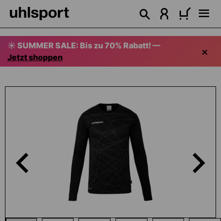
alt springen
☀️ SUMMER SALE: Bis zu 70% Rabatt! —
Jetzt shoppen
Bildergalerie überspringen