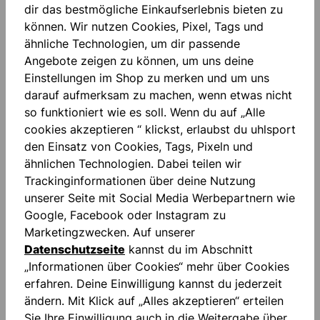
dir das bestmögliche Einkaufserlebnis bieten zu
Zum Merkzettel hinzufügen
können. Wir nutzen Cookies, Pixel, Tags und
ähnliche Technologien, um dir passende
Angebote zeigen zu können, um uns deine
Einstellungen im Shop zu merken und um uns
darauf aufmerksam zu machen, wenn etwas nicht
so funktioniert wie es soll. Wenn du auf „Alle
cookies akzeptieren “ klickst, erlaubst du uhlsport
den Einsatz von Cookies, Tags, Pixeln und
Beschreibung
ähnlichen Technologien. Dabei teilen wir
Sublimationsdruck Gedrucktes Logo gepolsterter
Trackinginformationen über deine Nutzung
Ellbogenbereich Gedruckter Schriftzug "FOR THE
unserer Seite mit Social Media Werbepartnern wie
PLANET"
Mehr
Google, Facebook oder Instagram zu
Marketingzwecken. Auf unserer
Bewertungen
Datenschutzseite
kannst du im Abschnitt
„Informationen über Cookies“ mehr über Cookies
erfahren. Deine Einwilligung kannst du jederzeit
ändern. Mit Klick auf „Alles akzeptieren“ erteilen
Sie Ihre Einwilligung auch in die Weitergabe über