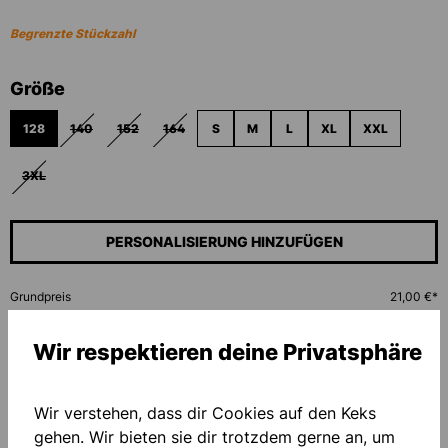
Begrenzte Stückzahl
auswählen
Größe
128
140
152
164
S
M
L
XL
XXL
(DIESE OPTION IST ZURZEIT NICHT VERFÜGBAR.)
(DIESE OPTION IST ZURZEIT NICHT VERFÜGBAR.)
(DIESE OPTION IST ZURZEIT NICHT VERFÜGBAR.)
3XL
(DIESE OPTION IST ZURZEIT NICHT VERFÜGBAR.)
PERSONALISIERUNG HINZUFÜGEN
Grundpreis
21,00 €*
Wir respektieren deine Privatsphäre
Menge
IN DEN WARENKORB
Wir verstehen, dass dir Cookies auf den Keks
gehen. Wir bieten sie dir trotzdem gerne an, um