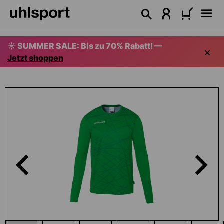
alt springen
☀️ SUMMER SALE: Bis zu 70% Rabatt! —
Jetzt shoppen
Bildergalerie überspringen