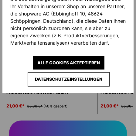
Ihr Verhalten in unserem Shop an unseren Partner,
Produktgalerie überspringen
Similar Items
die shopware AG (Ebbinghoff 10, 48624
Schöppingen, Deutschland), die diese Daten Ihnen
nicht persönlich zuordnen kann, sie aber zu
eigenen Zwecken (z.B. Produktverbesserungen,
Marktverhaltensanalysen) verarbeiten darf.
ALLE COOKIES AKZEPTIEREN
-40 %
-40 %
DATENSCHUTZEINSTELLUNGEN
PREDICTION TORWART SHIRT
PREDICTION TO
21,00 €*
21,00 €*
35,00 €*
(40% gespart)
35,00 €