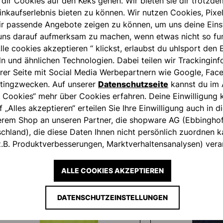
 dir Cookies auf den Keks gehen. Wir bieten sie dir trotzde
nehmen
nkaufserlebnis bieten zu können. Wir nutzen Cookies, Pixel
ir passende Angebote zeigen zu können, um uns deine Eins
ns darauf aufmerksam zu machen, wenn etwas nicht so fun
lle cookies akzeptieren “ klickst, erlaubst du uhlsport den 
ln und ähnlichen Technologien. Dabei teilen wir Trackingin
rer Seite mit Social Media Werbepartnern wie Google, Fac
tingzwecken. Auf unserer
Datenschutzseite
kannst du im 
 Cookies“ mehr über Cookies erfahren. Deine Einwilligung k
f „Alles akzeptieren“ erteilen Sie Ihre Einwilligung auch in 
serem Shop an unseren Partner, die shopware AG (Ebbingho
hland), die diese Daten Ihnen nicht persönlich zuordnen ka
.B. Produktverbesserungen, Marktverhaltensanalysen) verar
ALLE COOKIES AKZEPTIEREN
DATENSCHUTZEINSTELLUNGEN