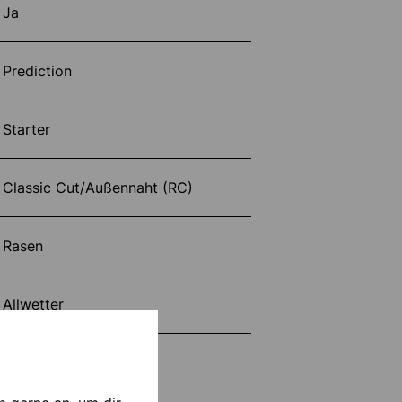
Ja
Prediction
Starter
Classic Cut/Außennaht (RC)
Rasen
Allwetter
101133801