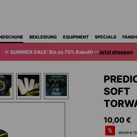
NDSCHUHE
BEKLEIDUNG
EQUIPMENT
SPECIALS
FANSH
☀️ SUMMER SALE: Bis zu 70% Rabatt! —
Jetzt shoppen
PREDI
SOFT
TORW
10,00 €
%
20,00 €
(
5