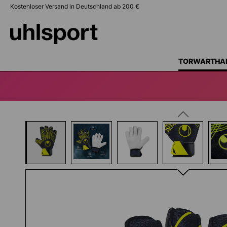
Kostenloser Versand in Deutschland ab 200 €
springen
Zur Hauptnavigation springen
TORWARTHA
Bildergalerie überspringen