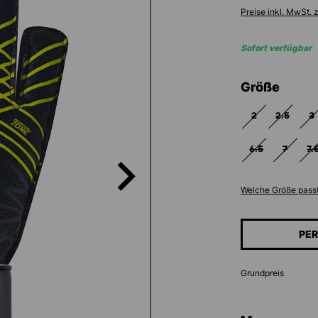
Preise inkl. MwSt. 
Sofort verfügbar
ausw
Größe
2
2.5
3
(DIESE OPTION I
(DIESE O
(
6.5
7
7.
(DIESE OPTION 
(DIESE 
(
Welche Größe passt
PER
Grundpreis