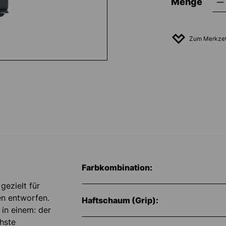
Menge
Zum Merkzet
Farbkombination:
gezielt für
en entworfen.
Haftschaum (Grip):
in einem: der
hste