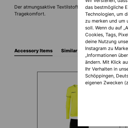
Wir verstehen, dass
Der atmungsaktive Textilstoff sorgt für einen ange
das bestmögliche Ei
Tragekomfort.
Technologien, um d
zu merken und um u
soll. Wenn du auf „A
Cookies, Tags, Pixe
deine Nutzung unse
Instagram zu Marke
Accessory Items
Similar Items
„Informationen über
ändern. Mit Klick au
Produktgalerie überspringen
Ihr Verhalten in un
Schöppingen, Deutsc
eigenen Zwecken (z