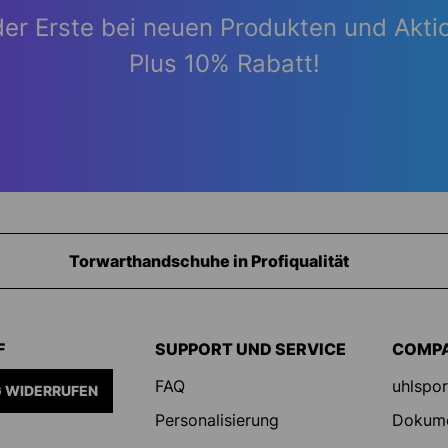
der Erste bei neuen Produkten und Akti
Plus 10% Rabatt!
Ausrüstung für Torhüter
F
SUPPORT UND SERVICE
COMP
FAQ
uhlspor
 WIDERRUFEN
Personalisierung
Dokum