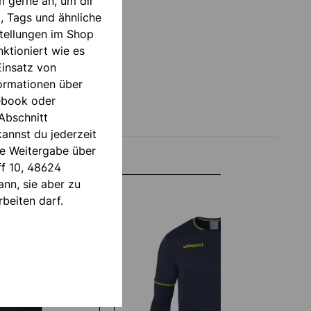
m gerne an, um dir
, Tags und ähnliche
tellungen im Shop
ktioniert wie es
Einsatz von
formationen über
ebook oder
Abschnitt
annst du jederzeit
die Weitergabe über
ff 10, 48624
nn, sie aber zu
beiten darf.