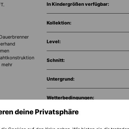
In Kindergrößen verfügbar:
T.
Kollektion:
 Dauerbrenner
Level:
berhand
ehmen
ahtkonstruktion
Schnitt:
h mehr
Untergrund:
Wetterbedingungen:
elenkfixierung
eren deine Privatsphäre
Artikelnummer