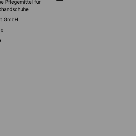
e Pflegemittel für
thandschuhe
rt GmbH
ge
e