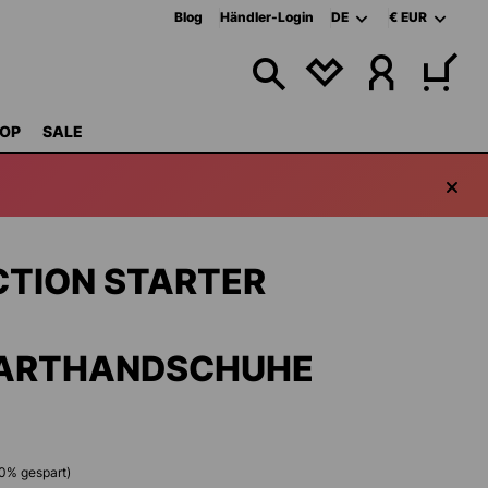
Blog
Händler-Login
DE
€
EUR
DU HAST 0 PRODU
OP
SALE
CTION STARTER
ARTHANDSCHUHE
0
% gespart)