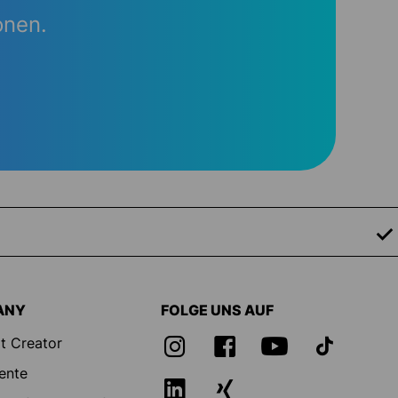
onen.
ANY
FOLGE UNS AUF
t Creator
ente