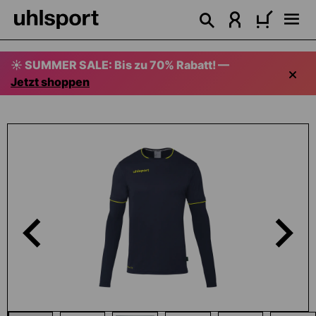
alt springen
☀️ SUMMER SALE: Bis zu 70% Rabatt! —
Jetzt shoppen
Bildergalerie überspringen