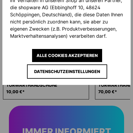
Accessory Items
Ihr Verhalten in unserem Shop an unseren Partner,
die shopware AG (Ebbinghoff 10, 48624
Schöppingen, Deutschland), die diese Daten Ihnen
nicht persönlich zuordnen kann, sie aber zu
eigenen Zwecken (z.B. Produktverbesserungen,
Marktverhaltensanalysen) verarbeiten darf.
ALLE COOKIES AKZEPTIEREN
DATENSCHUTZEINSTELLUNGEN
PREDICTION STARTER SOFT
PREDICTION SU
TORWARTHANDSCHUHE
TORWARTHAND
10,00 €*
70,00 €*
IMMER INFORMIERT