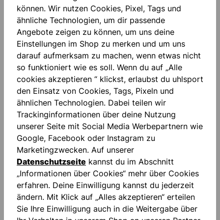
können. Wir nutzen Cookies, Pixel, Tags und
ähnliche Technologien, um dir passende
Angebote zeigen zu können, um uns deine
Einstellungen im Shop zu merken und um uns
darauf aufmerksam zu machen, wenn etwas nicht
so funktioniert wie es soll. Wenn du auf „Alle
cookies akzeptieren “ klickst, erlaubst du uhlsport
Beschreibung
den Einsatz von Cookies, Tags, Pixeln und
smartbreathe LITE Druck Rundhalsausschnitt TPU-
ähnlichen Technologien. Dabei teilen wir
Druck auf den Ellenbogen gedruckte Logos
Trackinginformationen über deine Nutzung
enganliegende Ärmel Haupts…
Mehr
unserer Seite mit Social Media Werbepartnern wie
Google, Facebook oder Instagram zu
Bewertungen
Marketingzwecken. Auf unserer
Datenschutzseite
kannst du im Abschnitt
„Informationen über Cookies“ mehr über Cookies
erfahren. Deine Einwilligung kannst du jederzeit
ändern. Mit Klick auf „Alles akzeptieren“ erteilen
Sie Ihre Einwilligung auch in die Weitergabe über
Produktgalerie überspringen