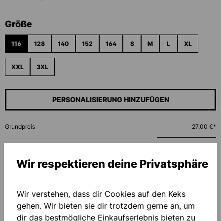
auswählen
Größe
116
128
140
152
164
S
M
L
XL
XXL
3XL
PERSONALISIERUNG HINZUFÜGEN
Grundpreis
27,00 €*
Menge
Wir respektieren deine Privatsphäre
IN DEN WARENKORB
Wir verstehen, dass dir Cookies auf den Keks
gehen. Wir bieten sie dir trotzdem gerne an, um
dir das bestmögliche Einkaufserlebnis bieten zu
Zum Merkzettel hinzufügen