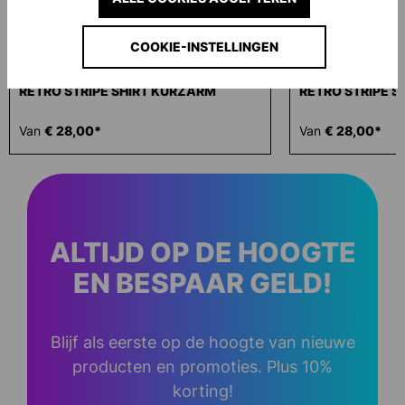
COOKIE-INSTELLINGEN
RETRO STRIPE SHIRT KURZARM
RETRO STRIPE 
Van
€ 28,00*
Van
€ 28,00*
ALTIJD OP DE HOOGTE
EN BESPAAR GELD!
Blijf als eerste op de hoogte van nieuwe
producten en promoties. Plus 10%
korting!