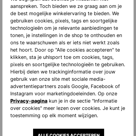
Beschrijving
aanspreken. Toch bieden we ze graag aan om je
Geribbelde manchetten aan de mouwen "FOR THE
de best mogelijke winkelervaring te bieden. We
PLANET" Bedrukte letters Sublimatie bedrukking V-
gebruiken cookies, pixels, tags en soortgelijke
Hals Unisex snit Smartbreathe…
Meer
technologieën om je relevante aanbiedingen te
tonen, je instellingen in de shop te onthouden en
Beoordelingen
ons te waarschuwen als er iets niet werkt zoals
het hoort. Door op "Alle cookies accepteren" te
klikken, sta je uhlsport toe om cookies, tags,
pixels en soortgelijke technologieën te gebruiken.
Hierbij delen we trackinginformatie over jouw
gebruik van onze site met sociale media-
Productgalerij overslaan
Similar Items
advertentiepartners zoals Google, Facebook of
Instagram voor marketingdoeleinden. Op onze
Privacy-pagina
kun je in de sectie "Informatie
over cookies" meer lezen over cookies. Je kunt je
toestemming op elk moment wijzigen.
ALLE COOKIES ACCEPTEREN