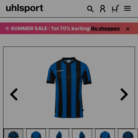
hoofdinhoud
☀️ SUMMER SALE : Tot 70% korting!
Nu shoppen
Afbeeldingengalerij overslaan