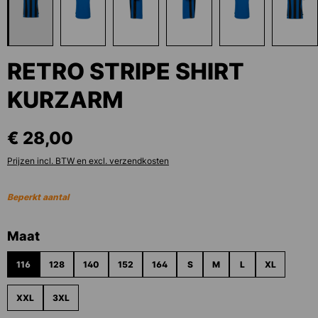
RETRO STRIPE SHIRT
KURZARM
€ 28,00
Prijzen incl. BTW en excl. verzendkosten
Beperkt aantal
Selecteer
Maat
116
128
140
152
164
S
M
L
XL
XXL
3XL