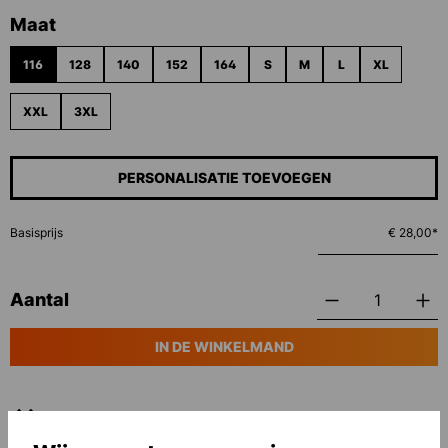
Selecteer
Maat
116
128
140
152
164
S
M
L
XL
XXL
3XL
PERSONALISATIE TOEVOEGEN
Basisprijs
€ 28,00*
Aantal
IN DE WINKELMAND
Toevoegen aan verlanglijst