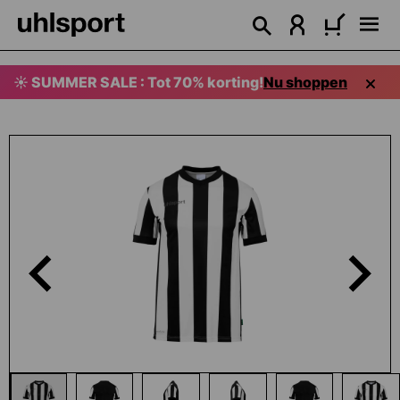
hoofdinhoud
☀️ SUMMER SALE : Tot 70% korting!
Nu shoppen
Afbeeldingengalerij overslaan