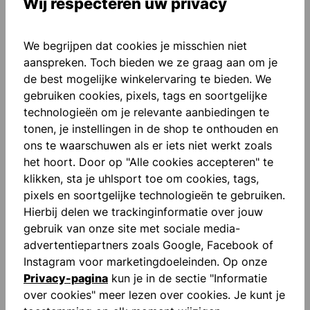
Wij respecteren uw privacy
We begrijpen dat cookies je misschien niet
aanspreken. Toch bieden we ze graag aan om je
de best mogelijke winkelervaring te bieden. We
gebruiken cookies, pixels, tags en soortgelijke
Beschrijving
technologieën om je relevante aanbiedingen te
Geribbelde manchetten aan de mouwen "FOR THE
tonen, je instellingen in de shop te onthouden en
PLANET" Bedrukte letters Sublimatie bedrukking V-
ons te waarschuwen als er iets niet werkt zoals
Hals Unisex s…
Meer
het hoort. Door op "Alle cookies accepteren" te
klikken, sta je uhlsport toe om cookies, tags,
Beoordelingen
pixels en soortgelijke technologieën te gebruiken.
Hierbij delen we trackinginformatie over jouw
gebruik van onze site met sociale media-
advertentiepartners zoals Google, Facebook of
Instagram voor marketingdoeleinden. Op onze
Privacy-pagina
kun je in de sectie "Informatie
Productgalerij overslaan
Similar Items
over cookies" meer lezen over cookies. Je kunt je