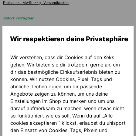
Preise inkl. MwSt. zzgl. Versandkosten
Sofort verfügbar
auswählen
Größe
Wir respektieren deine Privatsphäre
XS
S
M
L
XL
XXL
Wir verstehen, dass dir Cookies auf den Keks
gehen. Wir bieten sie dir trotzdem gerne an, um
PERSONALISIERUNG HINZUFÜGEN
dir das bestmögliche Einkaufserlebnis bieten zu
können. Wir nutzen Cookies, Pixel, Tags und
Grundpreis
80,00 €*
ähnliche Technologien, um dir passende
Angebote zeigen zu können, um uns deine
Einstellungen im Shop zu merken und um uns
Menge
darauf aufmerksam zu machen, wenn etwas nicht
so funktioniert wie es soll. Wenn du auf „Alle
IN DEN WARENKORB
cookies akzeptieren “ klickst, erlaubst du uhlsport
den Einsatz von Cookies, Tags, Pixeln und