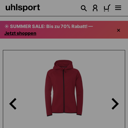
alt springen
☀️ SUMMER SALE: Bis zu 70% Rabatt! —
Jetzt shoppen
Bildergalerie überspringen