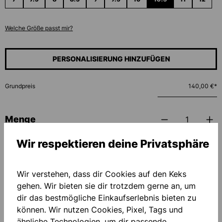
Welche Größe passt mir?
PERSONALISIERUNG HINZUFÜGEN
Grundpreis
140,00 €*
Menge
Wir respektieren deine Privatsphäre
IN DEN WARENKORB
Wir verstehen, dass dir Cookies auf den Keks
Zum Merkzettel hinzufügen
gehen. Wir bieten sie dir trotzdem gerne an, um
dir das bestmögliche Einkaufserlebnis bieten zu
können. Wir nutzen Cookies, Pixel, Tags und
ähnliche Technologien, um dir passende