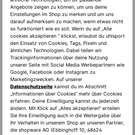
Angebote zeigen zu können, um uns deine
Einstellungen im Shop zu merken und um uns
darauf aufmerksam zu machen, wenn etwas nicht
Beschreibung
so funktioniert wie es soll. Wenn du auf „Alle
cookies akzeptieren “ klickst, erlaubst du uhlsport
Supergrip+: SUPERGRIP+ ist genau das, was sein
den Einsatz von Cookies, Tags, Pixeln und
Name verspricht: Dein High- Performance-
ähnlichen Technologien. Dabei teilen wir
Haftschaum mit ultimativem Grip. D…
Mehr
Trackinginformationen über deine Nutzung
Bewertungen
unserer Seite mit Social Media Werbepartnern wie
Google, Facebook oder Instagram zu
Marketingzwecken. Auf unserer
Datenschutzseite
kannst du im Abschnitt
„Informationen über Cookies“ mehr über Cookies
erfahren. Deine Einwilligung kannst du jederzeit
ändern. Mit Klick auf „Alles akzeptieren“ erteilen
Produktgalerie überspringen
accessoires
Sie Ihre Einwilligung auch in die Weitergabe über
Ihr Verhalten in unserem Shop an unseren Partner,
die shopware AG (Ebbinghoff 10, 48624
NEU
NEU