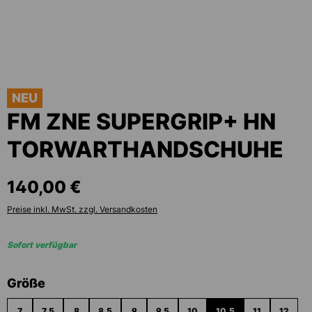
NEU
FM ZNE SUPERGRIP+ HN
TORWARTHANDSCHUHE
140,00 €
Preise inkl. MwSt. zzgl. Versandkosten
Sofort verfügbar
auswählen
Größe
7
7.5
8
8.5
9
9.5
10
10.5
11
12