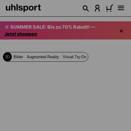
alt springen
☀️ SUMMER SALE: Bis zu 70% Rabatt! —
Jetzt shoppen
3D
Bilder
Augmented Reality
Visual Try-On