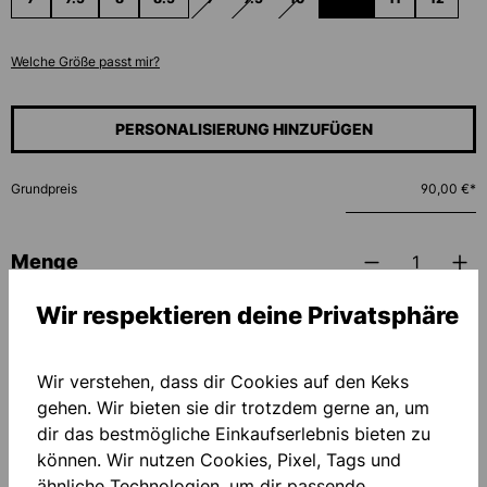
(DIESE OPTION IST ZURZEIT NICHT VERFÜGBAR.
(DIESE OPTION IST ZURZEIT NICHT VER
(DIESE OPTION IST ZURZEIT NI
(DIESE OPTION IST ZUR
Welche Größe passt mir?
PERSONALISIERUNG HINZUFÜGEN
Grundpreis
90,00 €*
Menge
Wir respektieren deine Privatsphäre
IN DEN WARENKORB
Wir verstehen, dass dir Cookies auf den Keks
Zum Merkzettel hinzufügen
gehen. Wir bieten sie dir trotzdem gerne an, um
dir das bestmögliche Einkaufserlebnis bieten zu
können. Wir nutzen Cookies, Pixel, Tags und
ähnliche Technologien, um dir passende