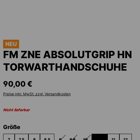
NEU
FM ZNE ABSOLUTGRIP HN
TORWARTHANDSCHUHE
90,00 €
Preise inkl. MwSt. zzgl. Versandkosten
Nicht lieferbar
auswählen
Größe
7
7.5
8
8.5
9
9.5
10
10.5
11
12