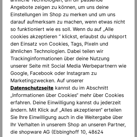
Angebote zeigen zu können, um uns deine
Einstellungen im Shop zu merken und um uns
darauf aufmerksam zu machen, wenn etwas nicht
Beschreibung
so funktioniert wie es soll. Wenn du auf „Alle
cookies akzeptieren “ klickst, erlaubst du uhlsport
Absolutgrip: ABSOLUTGRIP ist der Allrounder unter
den Einsatz von Cookies, Tags, Pixeln und
unseren High-Performance- Haftschäumen. Die
ähnlichen Technologien. Dabei teilen wir
patentierte Latexmischung biet…
Mehr
Trackinginformationen über deine Nutzung
Bewertungen
unserer Seite mit Social Media Werbepartnern wie
Google, Facebook oder Instagram zu
Marketingzwecken. Auf unserer
Datenschutzseite
kannst du im Abschnitt
„Informationen über Cookies“ mehr über Cookies
erfahren. Deine Einwilligung kannst du jederzeit
ändern. Mit Klick auf „Alles akzeptieren“ erteilen
Produktgalerie überspringen
accessoires
Sie Ihre Einwilligung auch in die Weitergabe über
Ihr Verhalten in unserem Shop an unseren Partner,
die shopware AG (Ebbinghoff 10, 48624
NEU
NEU