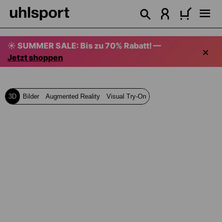
alt springen
☀️ SUMMER SALE: Bis zu 70% Rabatt! —
Jetzt shoppen
3D
Bilder
Augmented Reality
Visual Try-On