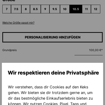
7
7.5
8
8.5
9
9.5
10
10.5
11
12
Welche Größe passt mir?
PERSONALISIERUNG HINZUFÜGEN
Grundpreis
100,00 €*
Menge
Wir respektieren deine Privatsphäre
IN DEN WARENKORB
Wir verstehen, dass dir Cookies auf den Keks
gehen. Wir bieten sie dir trotzdem gerne an, um
Zum Merkzettel hinzufügen
dir das bestmögliche Einkaufserlebnis bieten zu
können. Wir nutzen Cookies, Pixel, Tags und