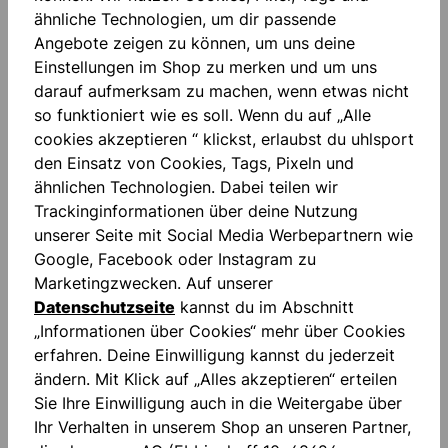
ähnliche Technologien, um dir passende
Angebote zeigen zu können, um uns deine
Einstellungen im Shop zu merken und um uns
darauf aufmerksam zu machen, wenn etwas nicht
so funktioniert wie es soll. Wenn du auf „Alle
Beschreibung
cookies akzeptieren “ klickst, erlaubst du uhlsport
Absolutgrip: ABSOLUTGRIP ist der Allrounder unter
den Einsatz von Cookies, Tags, Pixeln und
unseren High-Performance- Haftschäumen. Die
ähnlichen Technologien. Dabei teilen wir
patentierte Latexmischung biet…
Mehr
Trackinginformationen über deine Nutzung
unserer Seite mit Social Media Werbepartnern wie
Bewertungen
Google, Facebook oder Instagram zu
Marketingzwecken. Auf unserer
Datenschutzseite
kannst du im Abschnitt
„Informationen über Cookies“ mehr über Cookies
erfahren. Deine Einwilligung kannst du jederzeit
ändern. Mit Klick auf „Alles akzeptieren“ erteilen
Produktgalerie überspringen
Sie Ihre Einwilligung auch in die Weitergabe über
accessoires
Ihr Verhalten in unserem Shop an unseren Partner,