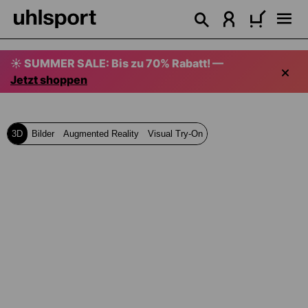
alt springen
☀️ SUMMER SALE: Bis zu 70% Rabatt! —
Jetzt shoppen
3D
Bilder
Augmented Reality
Visual Try-On