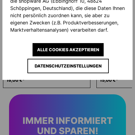
die shopware AG (Ebbinghoff 10, 48624
Schöppingen, Deutschland), die diese Daten Ihnen
NEU
NEU
nicht persönlich zuordnen kann, sie aber zu
eigenen Zwecken (z.B. Produktverbesserungen,
Marktverhaltensanalysen) verarbeiten darf.
ALLE COOKIES AKZEPTIEREN
DATENSCHUTZEINSTELLUNGEN
ECO WASH 200ML
HANDSCHUHTA
16,00 €*
15,00 €*
IMMER INFORMIERT
UND SPAREN!