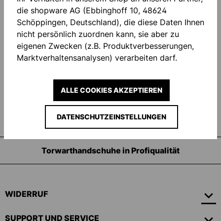
die shopware AG (Ebbinghoff 10, 48624
Schöppingen, Deutschland), die diese Daten Ihnen
Ähnliche Fragen
nicht persönlich zuordnen kann, sie aber zu
eigenen Zwecken (z.B. Produktverbesserungen,
Welcher Haftschaum ist der richtige für mich?
Marktverhaltensanalysen) verarbeiten darf.
Welcher Schaum ist für Kunstrasen geeignet?
Kann ich den AQUA-Schaum nur bei Regen tragen?
ALLE COOKIES AKZEPTIEREN
Was ist der Unterschied zwischen den einzelnen
Handschuhschnitten?
DATENSCHUTZEINSTELLUNGEN
Torwarthandschuhe in Profiqualität
WIDERRUF
SUPPORT UND SERVICE