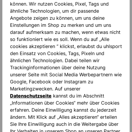
können. Wir nutzen Cookies, Pixel, Tags und
HALF NEGATIVE (HN) CUT
ähnliche Technologien, um dir passende
Eine extreme Ballkontrolle und ein außergewöhnlicher
Angebote zeigen zu können, um uns deine
Wohlfühlfaktor sind charakteristisch für den HALF
Einstellungen im Shop zu merken und um uns
NEGATIVE CUT. Die Nähte sind teilweise innen vernäht
darauf aufmerksam zu machen, wenn etwas nicht
und sorgen für besten Tragekomfort.
so funktioniert wie es soll. Wenn du auf „Alle
Zu den HN CUT Modellen >
cookies akzeptieren “ klickst, erlaubst du uhlsport
den Einsatz von Cookies, Tags, Pixeln und
SONDERSCHNITTE
ähnlichen Technologien. Dabei teilen wir
Einige Torhüter benötigen ganz spezielle Schnitte,
Trackinginformationen über deine Nutzung
individuell angepasst an ihre persönlichen
unserer Seite mit Social Media Werbepartnern wie
Anforderungen. Deshalb findest Du bei uns im Shop
Google, Facebook oder Instagram zu
auch zusammengenähte Finger, 360° und ROLLFINGER
Marketingzwecken. Auf unserer
CUT oder besondere Schaum-Schnitt-Kombinationen.
Datenschutzseite
kannst du im Abschnitt
Vielleicht ja genau das richtige für Dich?
„Informationen über Cookies“ mehr über Cookies
Zu den Sonderschnitten >
erfahren. Deine Einwilligung kannst du jederzeit
ändern. Mit Klick auf „Alles akzeptieren“ erteilen
04.11.2024
Sie Ihre Einwilligung auch in die Weitergabe über
Ihr Verhalten in unserem Shop an unseren Partner,