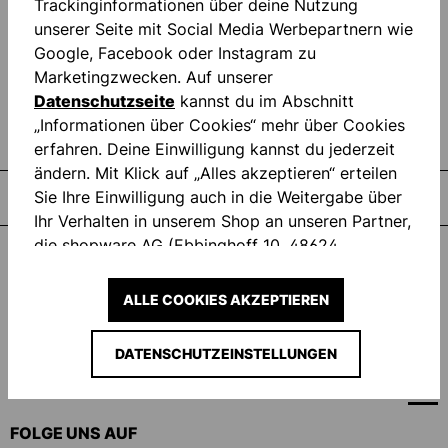
Trackinginformationen über deine Nutzung
Welcher Haftschaum ist der richtige für mich?
unserer Seite mit Social Media Werbepartnern wie
Welcher Schaum ist für Kunstrasen geeignet?
Google, Facebook oder Instagram zu
Kann ich den AQUA-Schaum nur bei Regen tragen?
Marketingzwecken. Auf unserer
Datenschutzseite
kannst du im Abschnitt
Welche Schnitte gibt es?
„Informationen über Cookies“ mehr über Cookies
erfahren. Deine Einwilligung kannst du jederzeit
ändern. Mit Klick auf „Alles akzeptieren“ erteilen
Sie Ihre Einwilligung auch in die Weitergabe über
andschuhe in Profiqualität
Aus
Ihr Verhalten in unserem Shop an unseren Partner,
die shopware AG (Ebbinghoff 10, 48624
Schöppingen, Deutschland), die diese Daten Ihnen
WIDERRUF
nicht persönlich zuordnen kann, sie aber zu
ALLE COOKIES AKZEPTIEREN
eigenen Zwecken (z.B. Produktverbesserungen,
SUPPORT UND SERVICE
Marktverhaltensanalysen) verarbeiten darf.
DATENSCHUTZEINSTELLUNGEN
COMPANY
FOLGE UNS AUF