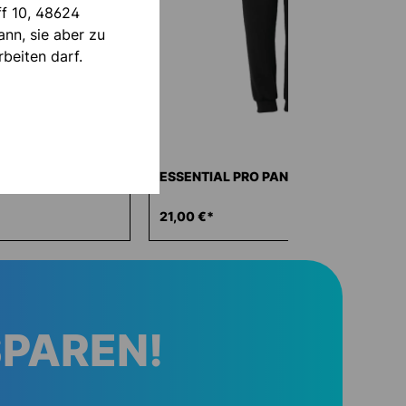
ff 10, 48624
nn, sie aber zu
beiten darf.
P-HOODIE
ESSENTIAL PRO PANTS
21,00 €*
SPAREN!