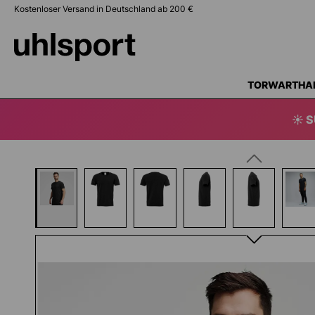
Kostenloser Versand in Deutschland ab 200 €
springen
Zur Hauptnavigation springen
TORWARTHA
☀️ 
Bildergalerie überspringen