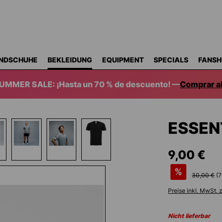
NDSCHUHE
BEKLEIDUNG
EQUIPMENT
SPECIALS
FANSH
SUMMER SALE: ¡Hasta un 70 % de descuento! —
Comprar a
ESSEN
9,00 €
%
30,00 €
(
7
Preise inkl. MwSt. 
Nicht lieferbar