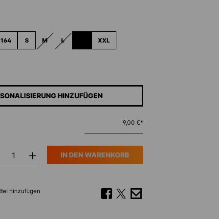
ählen
164
S
M
L
XL
XXL
(DIESE OPTION IST ZURZEIT NICHT VERFÜGBAR.)
(DIESE OPTION IST ZURZEIT NICHT VERFÜGBAR.)
(DIESE OPTION IST ZURZEIT NICHT VERFÜGBAR.)
 IST ZURZEIT NICHT VERFÜGBAR.)
SONALISIERUNG HINZUFÜGEN
9,00 €*
IN DEN WARENKORB
tel hinzufügen