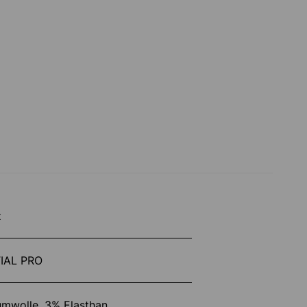
z
IAL PRO
mwolle, 3% Elasthan