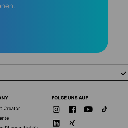
onen.
ANY
FOLGE UNS AUF
t Creator
ente
e Pflegemittel für