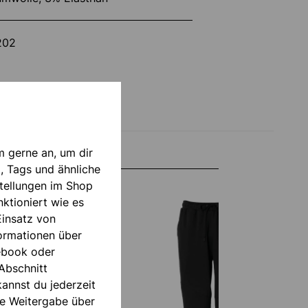
202
m gerne an, um dir
, Tags und ähnliche
tellungen im Shop
ktioniert wie es
Einsatz von
formationen über
ebook oder
Abschnitt
annst du jederzeit
die Weitergabe über