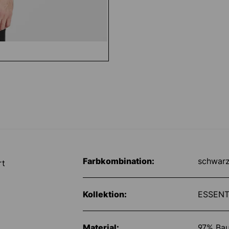
Farbkombination:
schwar
rt
Kollektion:
ESSENT
Material:
97% Bau