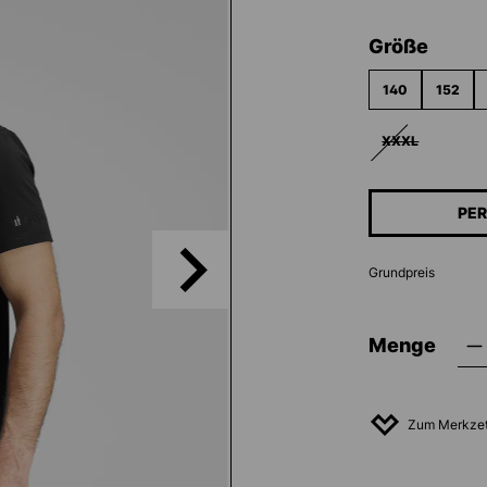
ausw
Größe
140
152
XXXL
(DIESE OPTION
PER
Grundpreis
Menge
Zum Merkzet