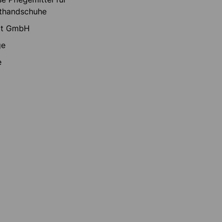
thandschuhe
rt GmbH
ge
e