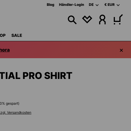
Blog
Händler-Login
DE
€
EUR
DU HAST 0 PRODU
OP
SALE
hora
TIAL PRO SHIRT
0
% gespart)
zzgl. Versandkosten