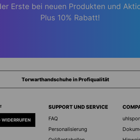
der Erste bei neuen Produkten und Akti
Plus 10% Rabatt!
Ausrüstung für Torhüter
F
SUPPORT UND SERVICE
COMP
FAQ
uhlspor
 WIDERRUFEN
Personalisierung
Dokum
Größentabellen
Hinweis