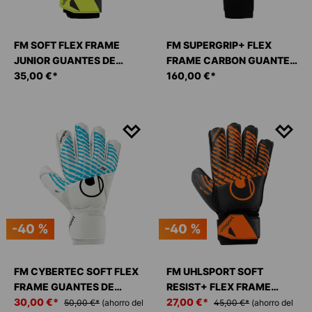
FM SOFT FLEX FRAME
FM SUPERGRIP+ FLEX
JUNIOR GUANTES DE
FRAME CARBON GUANTES
PORTERO
35,00 €*
DE PORTERO
160,00 €*
-40 %
-40 %
FM CYBERTEC SOFT FLEX
FM UHLSPORT SOFT
FRAME GUANTES DE
RESIST+ FLEX FRAME
PORTERO
30,00 €*
GUANTES DE PORTERO
27,00 €*
50,00 €*
(ahorro del
45,00 €*
(ahorro del