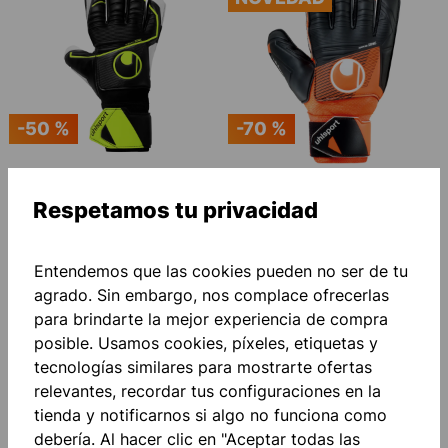
-50 %
-70 %
UHLSPORT SUPERSOFT HN
UHLSPORT SOFT RESIST+
Respetamos tu privacidad
FLEX FRAME GUANTES DE
FLEX FRAME GUANTES DE
PORTERO
35,00 €*
PORTERO
13,50 €*
70,00 €*
(ahorro del
45,00 €*
(ahorro del
50%)
70%)
Entendemos que las cookies pueden no ser de tu
agrado. Sin embargo, nos complace ofrecerlas
para brindarte la mejor experiencia de compra
posible. Usamos cookies, píxeles, etiquetas y
NOVEDAD
tecnologías similares para mostrarte ofertas
relevantes, recordar tus configuraciones en la
tienda y notificarnos si algo no funciona como
debería. Al hacer clic en "Aceptar todas las