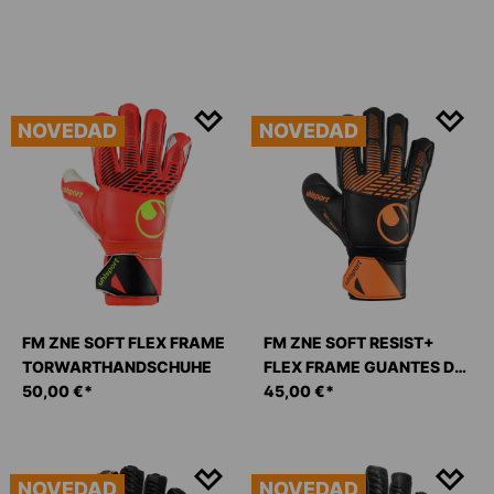
NOVEDAD
NOVEDAD
FM ZNE SOFT FLEX FRAME
FM ZNE SOFT RESIST+
TORWARTHANDSCHUHE
FLEX FRAME GUANTES DE
50,00 €*
PORTERO
45,00 €*
NOVEDAD
NOVEDAD