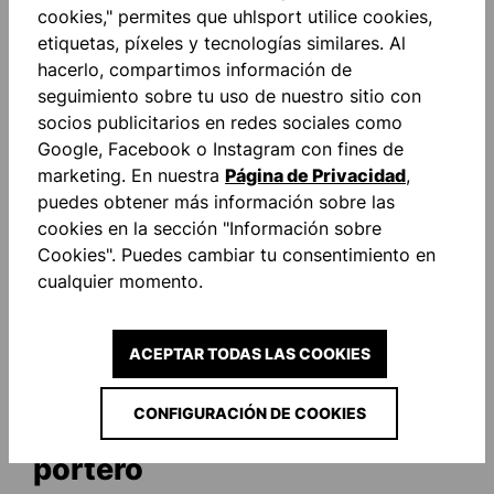
cookies," permites que uhlsport utilice cookies,
etiquetas, píxeles y tecnologías similares. Al
hacerlo, compartimos información de
seguimiento sobre tu uso de nuestro sitio con
UHLSPORT SUPERSOFT HN
socios publicitarios en redes sociales como
FLEX FRAME GUANTES DE
Google, Facebook o Instagram con fines de
PORTERO
Desde
32,50 €*
70,00 €*
marketing. En nuestra
Página de Privacidad
,
(ahorro del 54%)
puedes obtener más información sobre las
cookies en la sección "Información sobre
Cookies". Puedes cambiar tu consentimiento en
cualquier momento.
uhlsport FLEX FRAME -
ACEPTAR TODAS LAS COOKIES
protección ultra flexible de
CONFIGURACIÓN DE COOKIES
los dedos para guantes de
portero