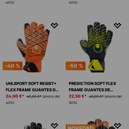
40%)
40%)
-40 %
-50 %
UHLSPORT SOFT RESIST+
PREDICTION SOFT FLEX
FLEX FRAME GUANTES DE
FRAME GUANTES DE
PORTERO
24,00 €*
PORTERO
22,50 €*
40,00 €*
(ahorro del
45,00 €*
(ahorro del
40%)
50%)
NOVEDAD