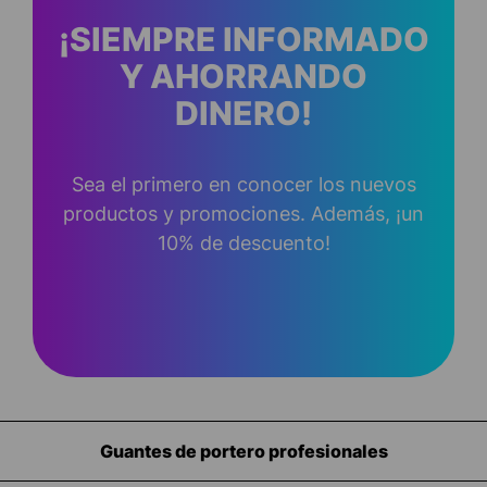
¡SIEMPRE INFORMADO
Y AHORRANDO
DINERO!
Sea el primero en conocer los nuevos
productos y promociones. Además, ¡un
10% de descuento!
rofesionales
Equipamiento para