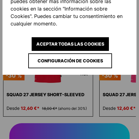
puedes obtener más información sobre las
cookies en la sección "Información sobre
Omitir la galería de productos
Similar Items
Cookies". Puedes cambiar tu consentimiento en
cualquier momento.
ACEPTAR TODAS LAS COOKIES
CONFIGURACIÓN DE COOKIES
-30 %
-30 %
SQUAD 27 JERSEY SHORT-SLEEVED
SQUAD 27 JERS
Desde
12,60 €*
Desde
12,60 €*
18,00 €*
(ahorro del 30%)