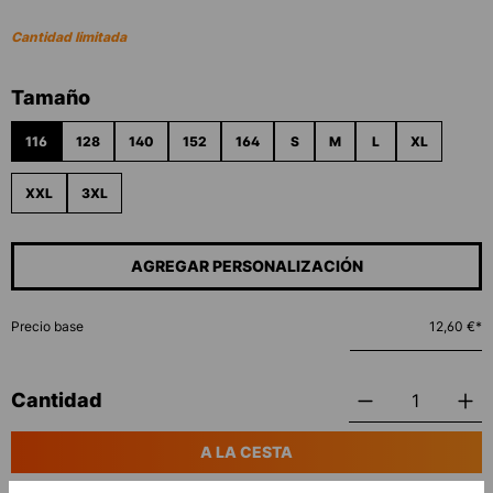
Cantidad limitada
Seleccione
Tamaño
116
128
140
152
164
S
M
L
XL
XXL
3XL
AGREGAR PERSONALIZACIÓN
Precio base
12,60 €*
Cantidad
A LA CESTA