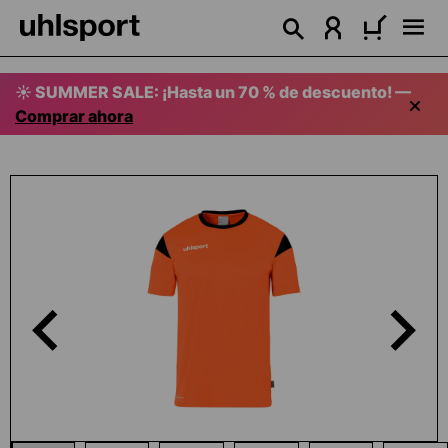
enido principal
☀️ SUMMER SALE: ¡Hasta un 70 % de descuento! —
Comprar ahora
Omitir galería de imágenes