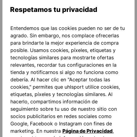
Respetamos tu privacidad
Añadir a la lista de deseos
Entendemos que las cookies pueden no ser de tu
agrado. Sin embargo, nos complace ofrecerlas
para brindarte la mejor experiencia de compra
posible. Usamos cookies, píxeles, etiquetas y
tecnologías similares para mostrarte ofertas
Descripción
relevantes, recordar tus configuraciones en la
tienda y notificarnos si algo no funciona como
"FOR THE PLANET" Inserciones en color de
debería. Al hacer clic en "Aceptar todas las
contraste Letras impresas Cuello redondo en color
cookies," permites que uhlsport utilice cookies,
de contraste Cort…
Más
etiquetas, píxeles y tecnologías similares. Al
Valoraciones
hacerlo, compartimos información de
seguimiento sobre tu uso de nuestro sitio con
socios publicitarios en redes sociales como
Google, Facebook o Instagram con fines de
marketing. En nuestra
Página de Privacidad
,