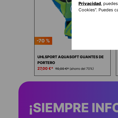
Privacidad
, puedes
Cookies". Puedes c
-70 %
UHLSPORT AQUASOFT GUANTES DE
PORTERO
27,00 €*
90,00 €*
(ahorro del 70%)
¡SIEMPRE IN