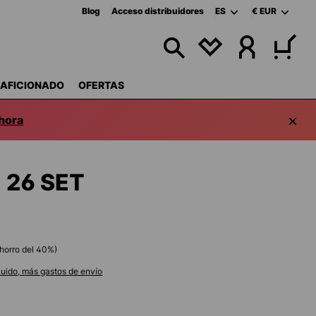
Blog
Acceso distribuidores
ES
€
EUR
TIENES 0 ARTÍCUL
 AFICIONADO
OFERTAS
hora
 26 SET
horro del
40
%)
luido, más gastos de envío