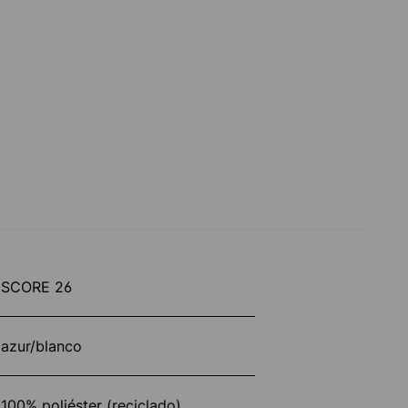
SCORE 26
azur/blanco
100% poliéster (reciclado)