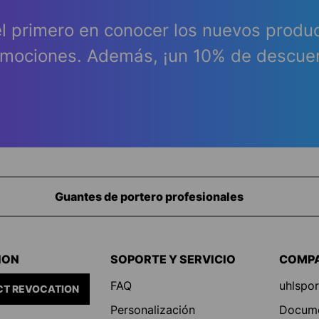
l primero en conocer los nuevos produ
mociones. Además, ¡un 10% de descue
Equipamiento para porteros
ION
SOPORTE Y SERVICIO
COMP
FAQ
uhlspor
T REVOCATION
Personalización
Docum