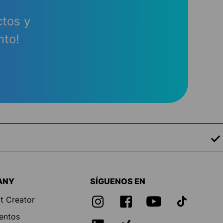
ctos y
nto!
ANY
SÍGUENOS EN
t Creator
entos