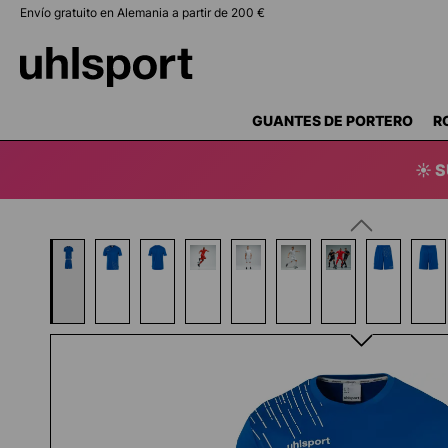
Envío gratuito en Alemania a partir de 200 €
 búsqueda
Saltar a la navegación principal
GUANTES DE PORTERO
R
☀️ 
Omitir galería de imágenes