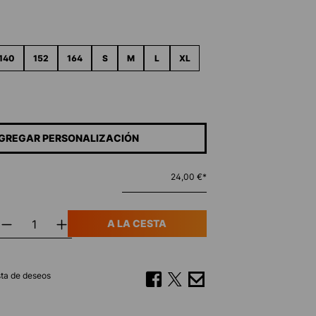
140
152
164
S
M
L
XL
GREGAR PERSONALIZACIÓN
24,00 €*
A LA CESTA
ista de deseos