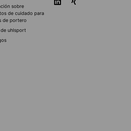
ación sobre
tos de cuidado para
s de portero
 de uhlsport
gos
a