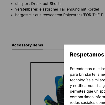
uhlsport Druck auf Shorts
verstellbarer, elastischer Taillenbund mit Kordel
hergestellt aus recyceltem Polyester ("FOR THE 
Accessory Items
Respetamos 
Omitir la galería de productos
Entendemos que las
para brindarte la m
tecnologías similar
y notificarnos si al
permites que uhlspor
compartimos informa
redes sociales com