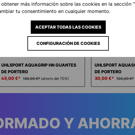
 obtener más información sobre las cookies en la sección 
ambiar tu consentimiento en cualquier momento.
ACEPTAR TODAS LAS COOKIES
CONFIGURACIÓN DE COOKIES
-70 %
-70 %
UHLSPORT AQUAGRIP HN GUANTES
UHLSPORT AQUAS
DE PORTERO
DE PORTERO
45,00 €*
30,00 €*
150,00 €*
(ahorro del 70%)
100,00 €*
FORMADO Y AHORR